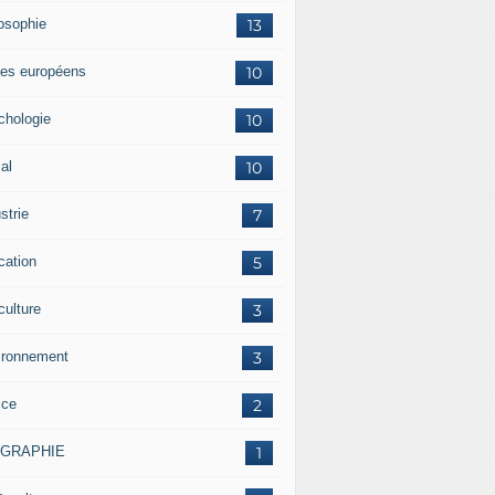
losophie
13
es européens
10
chologie
10
al
10
strie
7
cation
5
culture
3
ironnement
3
ice
2
OGRAPHIE
1