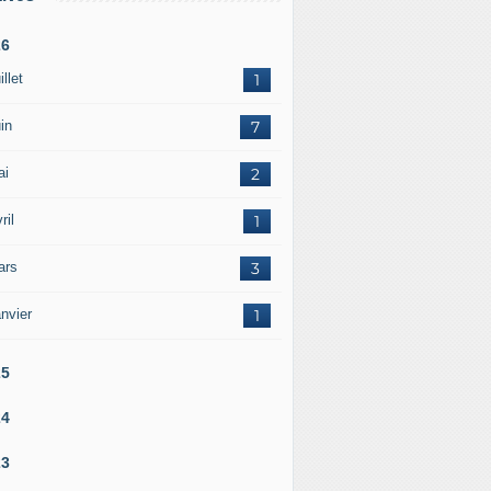
26
illet
1
in
7
ai
2
ril
1
ars
3
nvier
1
25
24
23