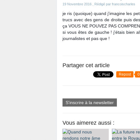
19 Novembre 2016
, Rédigé par francoischarles
je ris (quoique) quand j'imagine les peti
trucs avec des gens de droite puis d
ça VOUS NE POUVEZ PAS COMPRENDRE ! 
si vous êtes de gauche ! j'étais bien a
journalistes et pas que ! 
Partager cet article
Repost
0
S'inscrire à la newsletter
Vous aimerez aussi :