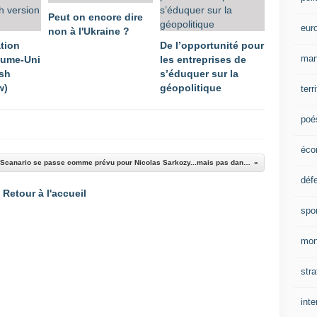
Peut on encore dire
eur
non à l'Ukraine ?
ation
De l’opportunité pour
man
aume-Uni
les entreprises de
ish
s’éduquer sur la
w)
géopolitique
terr
poé
éco
Le Scanario se passe comme prévu pour Nicolas Sarkozy...mais pas dans le sens que vous le pensez !
déf
Retour à l'accueil
spo
mon
stra
inte