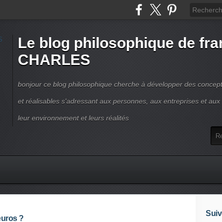
Le blog philosophique de fra
CHARLES
bonjour ce blog philosophique cherche à développer des concepts
et réalisables s'adressant aux personnes, aux entreprises et aux t
leur environnement et leurs réalités
Suiv
euros ?