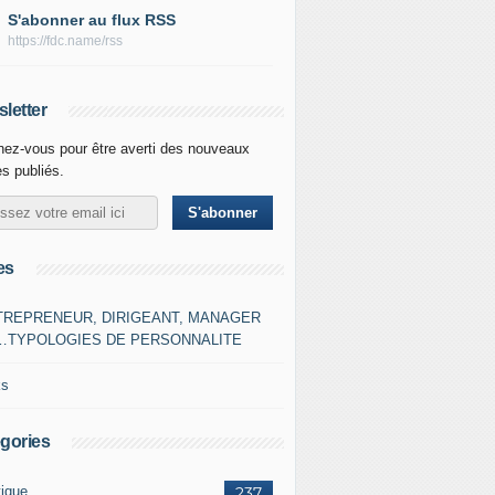
S'abonner au flux RSS
https://fdc.name/rss
letter
ez-vous pour être averti des nouveaux
es publiés.
es
TREPRENEUR, DIRIGEANT, MANAGER
…TYPOLOGIES DE PERSONNALITE
ks
gories
tique
237