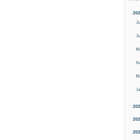
20
Ju
Ju
M
Av
M
Ja
20
20
20