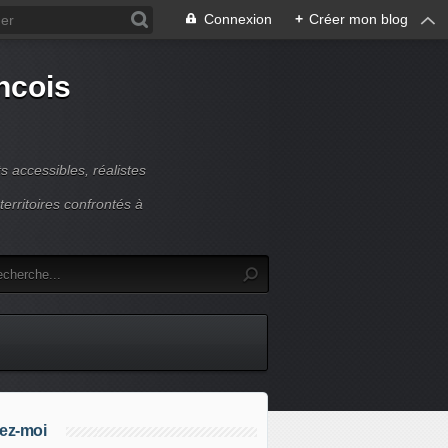
Connexion
+
Créer mon blog
ncois
 accessibles, réalistes
erritoires confrontés à
ez-moi