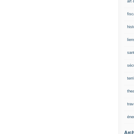
art 
fisc
his
lien
san
sécu
terr
thea
trav
éne
Arch