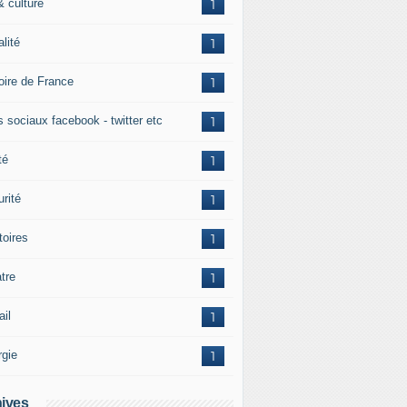
& culture
1
alité
1
toire de France
1
s sociaux facebook - twitter etc
1
té
1
rité
1
itoires
1
tre
1
ail
1
rgie
1
ives