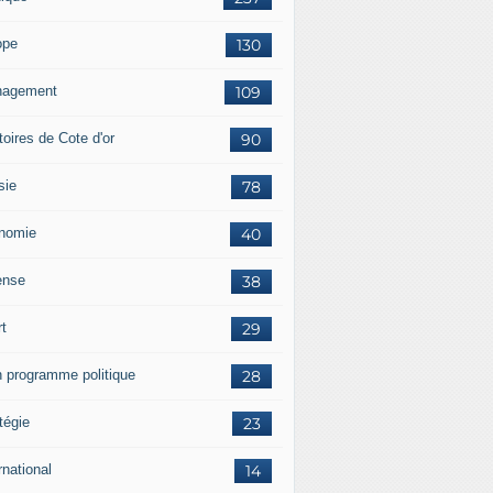
ope
130
agement
109
itoires de Cote d'or
90
sie
78
nomie
40
ense
38
rt
29
 programme politique
28
tégie
23
rnational
14