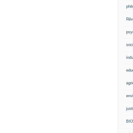
phi
Rêv
psy
soci
indu
edu
agri
env
just
BI