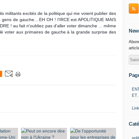
ts militants excités de la politique qui me voient publier des 
es gens de gauche... EH OH ! l'IRCE est APOLITIQUE MAIS 
au fait n'oubliez pas d'aller voter dimanche ... même 
News
llé voter aux primaires de gauche à la grande surprise des 
Abonn
articl
Pag
EN
ET
Lin
Caté
poli