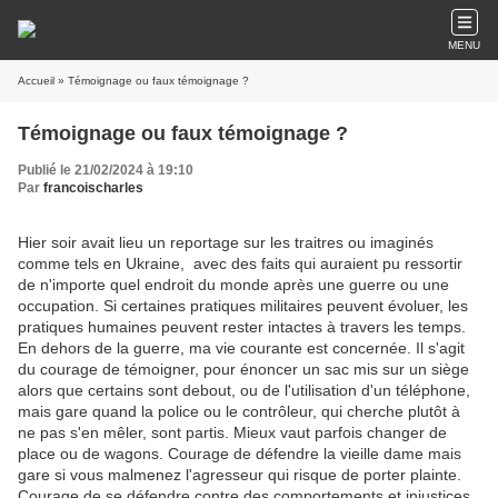
MENU
Accueil
» Témoignage ou faux témoignage ?
Témoignage ou faux témoignage ?
Publié le 21/02/2024 à 19:10
Par
francoischarles
Hier soir avait lieu un reportage sur les traitres ou imaginés
comme tels en Ukraine, avec des faits qui auraient pu ressortir
de n'importe quel endroit du monde après une guerre ou une
occupation. Si certaines pratiques militaires peuvent évoluer, les
pratiques humaines peuvent rester intactes à travers les temps.
En dehors de la guerre, ma vie courante est concernée. Il s'agit
du courage de témoigner, pour énoncer un sac mis sur un siège
alors que certains sont debout, ou de l'utilisation d'un téléphone,
mais gare quand la police ou le contrôleur, qui cherche plutôt à
ne pas s'en mêler, sont partis. Mieux vaut parfois changer de
place ou de wagons. Courage de défendre la vieille dame mais
gare si vous malmenez l'agresseur qui risque de porter plainte.
Courage de se défendre contre des comportements et injustices