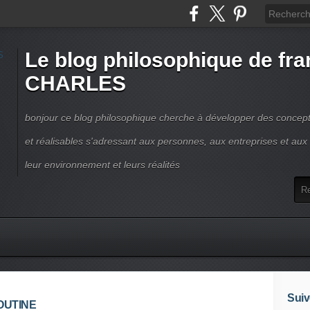
Le blog philosophique de fra
CHARLES
bonjour ce blog philosophique cherche à développer des concepts
et réalisables s'adressant aux personnes, aux entreprises et aux t
leur environnement et leurs réalités
Suiv
POUTINE