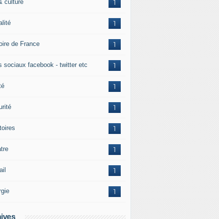
& culture
1
alité
1
toire de France
1
s sociaux facebook - twitter etc
1
té
1
rité
1
itoires
1
tre
1
ail
1
rgie
1
ives