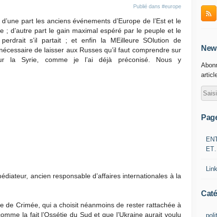
Publié dans
#europe
s d’une part les anciens événements d’Europe de l’Est et le
e ; d’autre part le gain maximal espéré par le peuple et le
 perdrait s’il partait ; et enfin la MEilleure SOlution de
News
 nécessaire de laisser aux Russes qu’il faut comprendre sur
sur la Syrie, comme je l’ai déjà préconisé. Nous y
Abonn
articl
Pag
EN
ET
Lin
diateur, ancien responsable d’affaires internationales à la
Caté
e de Crimée, qui a choisit néanmoins de rester rattachée à
omme la fait l’Ossétie du Sud et que l’Ukraine aurait voulu
poli