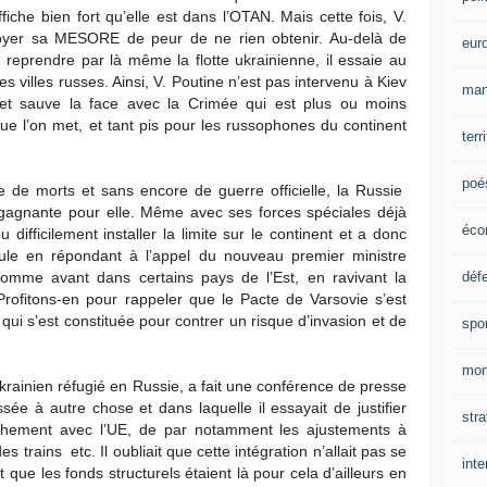
iche bien fort qu’elle est dans l’OTAN. Mais cette fois, V.
troyer sa MESORE de peur de ne rien obtenir. Au-delà de
eur
 reprendre par là même la flotte ukrainienne, il essaie au
es villes russes. Ainsi, V. Poutine n’est pas intervenu à Kiev
man
et sauve la face avec la Crimée qui est plus ou moins
ue l’on met, et tant pis pour les russophones du continent
terr
poé
ne de morts et sans encore de guerre officielle, la Russie
 gagnante pour elle. Même avec ses forces spéciales déjà
éco
u difficilement installer la limite sur le continent et a donc
sule en répondant à l’appel du nouveau premier ministre
déf
mme avant dans certains pays de l’Est, en ravivant la
 Profitons-en pour rappeler que le Pacte de Varsovie s’est
qui s’est constituée pour contrer un risque d’invasion et de
spo
mon
krainien réfugié en Russie, a fait une conférence de presse
sée à autre chose et dans laquelle il essayait de justifier
stra
ochement avec l’UE, de par notamment les ajustements à
 trains etc. Il oubliait que cette intégration n’allait pas se
inte
que les fonds structurels étaient là pour cela d’ailleurs en