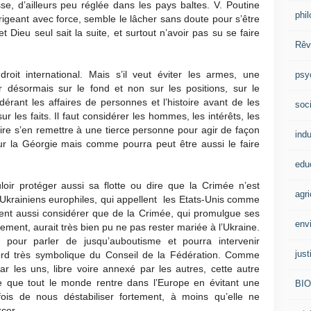
se, d’ailleurs peu réglée dans les pays baltes. V. Poutine
phi
igeant avec force, semble le lâcher sans doute pour s’être
et Dieu seul sait la suite, et surtout n’avoir pas su se faire
Rêv
oit international. Mais s’il veut éviter les armes, une
psy
r désormais sur le fond et non sur les positions, sur le
dérant les affaires de personnes et l’histoire avant de les
soci
 les faits. Il faut considérer les hommes, les intérêts, les
 voire s’en remettre à une tierce personne pour agir de façon
indu
ur la Géorgie mais comme pourra peut être aussi le faire
edu
oir protéger aussi sa flotte ou dire que la Crimée n’est
agri
s Ukrainiens europhiles, qui appellent les Etats-Unis comme
uvent aussi considérer que de la Crimée, qui promulgue ses
env
ment, aurait très bien pu ne pas rester mariée à l’Ukraine.
 pour parler de jusqu’auboutisme et pourra intervenir
just
ccord très symbolique du Conseil de la Fédération. Comme
r les uns, libre voire annexé par les autres, cette autre
que tout le monde rentre dans l’Europe en évitant une
BI
 fois de nous déstabiliser fortement, à moins qu’elle ne
cer.