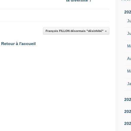
la diversité ?
20
Ju
François FILLON désormais "désinhibé"
Ju
Retour à l'accueil
M
Av
M
Ja
20
20
20