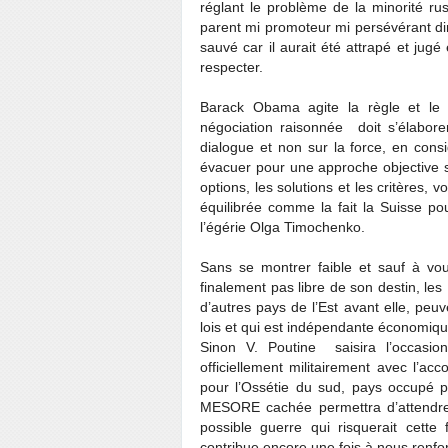
réglant le problème de la minorité rus
parent mi promoteur mi persévérant dir
sauvé car il aurait été attrapé et jugé 
respecter.
Barack Obama agite la règle et le dr
négociation raisonnée doit s’élabore
dialogue et non sur la force, en consi
évacuer pour une approche objective sur
options, les solutions et les critères,
équilibrée comme la fait la Suisse po
l’égérie Olga Timochenko.
Sans se montrer faible et sauf à voul
finalement pas libre de son destin, le
d’autres pays de l’Est avant elle, pe
lois et qui est indépendante économique
Sinon V. Poutine saisira l’occasion
officiellement militairement avec l’a
pour l’Ossétie du sud, pays occupé pa
MESORE cachée permettra d’attendre 
possible guerre qui risquerait cette
contribue encore une fois à nous renfor