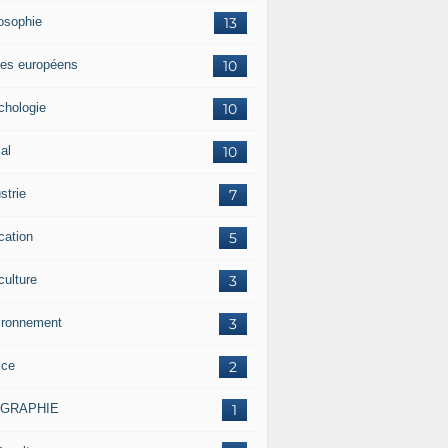
losophie
13
es européens
10
chologie
10
al
10
strie
7
cation
5
culture
3
ironnement
3
ice
2
OGRAPHIE
1