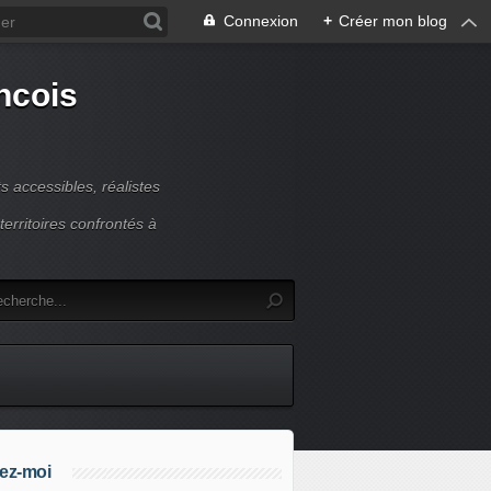
Connexion
+
Créer mon blog
ncois
 accessibles, réalistes
erritoires confrontés à
ez-moi