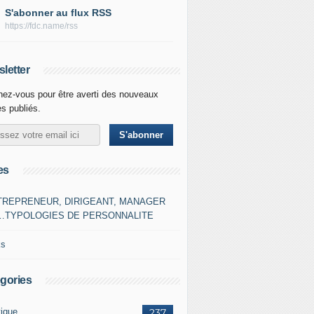
S'abonner au flux RSS
https://fdc.name/rss
letter
ez-vous pour être averti des nouveaux
es publiés.
es
TREPRENEUR, DIRIGEANT, MANAGER
…TYPOLOGIES DE PERSONNALITE
ks
gories
tique
237