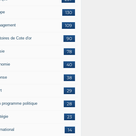
ope
130
agement
109
itoires de Cote d'or
90
sie
78
nomie
40
ense
38
rt
29
 programme politique
28
tégie
23
rnational
14