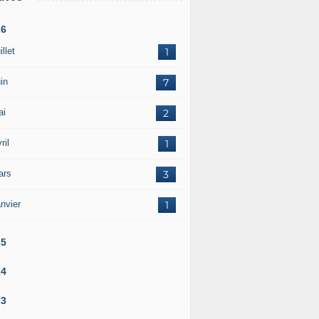
26
illet
1
in
7
ai
2
ril
1
ars
3
nvier
1
25
24
23