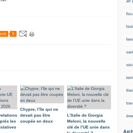
art 
fisc
his
post
0
lien
san
sécu
terr
thea
trav
Chypre, l’île qui ne
relations
devait pas être
L’Italie de Giorgia
éne
près les
coupée en deux
Meloni, la nouvelle
islatives
clé de l’UE unie dans
Arch