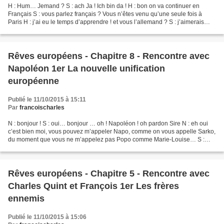
H : Hum… Jemand ? S : ach Ja ! Ich bin da ! H : bon on va continuer en
Français S : vous parlez français ? Vous n’êtes venu qu’une seule fois à
Paris H : j’ai eu le temps d’apprendre ! et vous l’allemand ? S : j’aimerais
bien mais, de toute façon c’est...
Rêves européens - Chapitre 8 - Rencontre avec
Napoléon 1er La nouvelle unification
européenne
Publié le 11/10/2015 à 15:11
Par
francoischarles
N : bonjour ! S : oui… bonjour … oh ! Napoléon ! oh pardon Sire N : eh oui
c’est bien moi, vous pouvez m’appeler Napo, comme on vous appelle Sarko,
du moment que vous ne m’appelez pas Popo comme Marie-Louise… S :
non je n’oserais pas.. et je ne savais...
Rêves européens - Chapitre 5 - Rencontre avec
Charles Quint et François 1er Les frères
ennemis
Publié le 11/10/2015 à 15:06