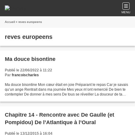
MENU
Accueil
» reves europeens
reves europeens
Ma douce bisontine
Publié le 22/06/2022 à 11:22
Par
francoischarles
Ma douce bisontine Mon cœur était en joie Préparant le repas Car je savais
qu’un ange Rentrait dans ma journée Mes yeux m’ont remercié De bien te
contempler De donner à mes sens De tous se réveiller La douceur de ta
peau Et surtout de ton être M’ont porté...
Chapitre 14 - Rencontre avec De Gaulle (et
Pompidou) De l’Atlantique à l’Oural
Publié le 13/12/2015 à 16:04