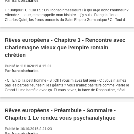
Par
francoischarles
F : Bonjour ! C : Ola ! S : Oh ! bonsoir messieurs ! à qui ai-je donc l’honneur ?
Attendez … que je me rappelle mon histoire… j’y suis ! François 1er et
Charles Quint, les frères ennemis du Saint Empire Germanique ! C : Tout de
go cher Sarko S : …. tiens...
Rêves européens - Chapitre 3 - Rencontre avec
Charlemagne Mieux que l’empire romain
chrétien
Publié le 11/10/2015 à 15:01
Par
francoischarles
- C : Eh toi là petit homme - S : Oh ! vous m’avez fait peur - C : vous n’aimez
pas les barbes fleuries ni les géants ? Vous n’allez pas faire comme Pierre le
Grand ! il me harcèle avec ça. Et vous savez, la force de Raspoutine, c’était
sans doute sa...
Rêves européens - Préambule - Sommaire -
Chapitre 1 Le rendez vous psychanalytique
Publié le 10/10/2015 à 21:23
Par
francoischarles