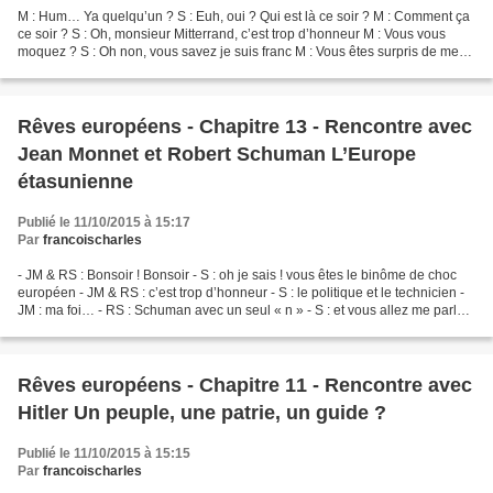
M : Hum… Ya quelqu’un ? S : Euh, oui ? Qui est là ce soir ? M : Comment ça
ce soir ? S : Oh, monsieur Mitterrand, c’est trop d’honneur M : Vous vous
moquez ? S : Oh non, vous savez je suis franc M : Vous êtes surpris de me
voir ? S : Oh, non, je m’attends...
Rêves européens - Chapitre 13 - Rencontre avec
Jean Monnet et Robert Schuman L’Europe
étasunienne
Publié le 11/10/2015 à 15:17
Par
francoischarles
- JM & RS : Bonsoir ! Bonsoir - S : oh je sais ! vous êtes le binôme de choc
européen - JM & RS : c’est trop d’honneur - S : le politique et le technicien -
JM : ma foi… - RS : Schuman avec un seul « n » - S : et vous allez me parler
de votre grande idée...
Rêves européens - Chapitre 11 - Rencontre avec
Hitler Un peuple, une patrie, un guide ?
Publié le 11/10/2015 à 15:15
Par
francoischarles