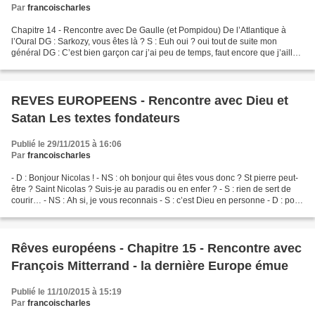
Par
francoischarles
Chapitre 14 - Rencontre avec De Gaulle (et Pompidou) De l’Atlantique à
l’Oural DG : Sarkozy, vous êtes là ? S : Euh oui ? oui tout de suite mon
général DG : C’est bien garçon car j’ai peu de temps, faut encore que j’aille
voir Chirac S : Ah bon ? DG :...
REVES EUROPEENS - Rencontre avec Dieu et
Satan Les textes fondateurs
Publié le 29/11/2015 à 16:06
Par
francoischarles
- D : Bonjour Nicolas ! - NS : oh bonjour qui êtes vous donc ? St pierre peut-
être ? Saint Nicolas ? Suis-je au paradis ou en enfer ? - S : rien de sert de
courir… - NS : Ah si, je vous reconnais - S : c’est Dieu en personne - D : pour
vous servir ou...
Rêves européens - Chapitre 15 - Rencontre avec
François Mitterrand - la dernière Europe émue
Publié le 11/10/2015 à 15:19
Par
francoischarles