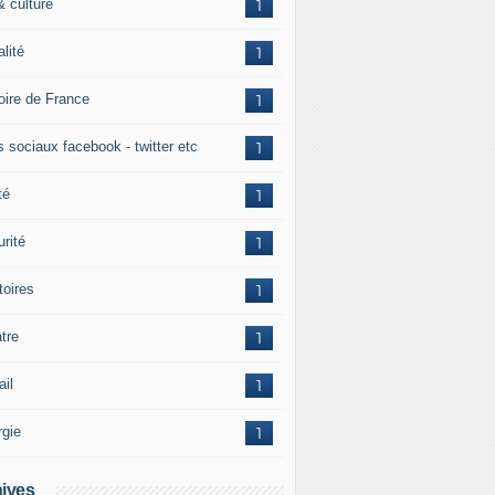
& culture
1
alité
1
toire de France
1
s sociaux facebook - twitter etc
1
té
1
rité
1
itoires
1
tre
1
ail
1
rgie
1
ives