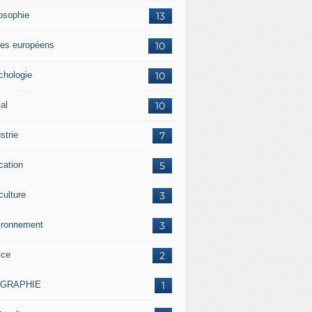
losophie
13
es européens
10
chologie
10
al
10
strie
7
cation
5
culture
3
ironnement
3
ice
2
OGRAPHIE
1