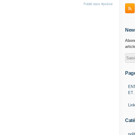
Publié dans
#poésie
News
Abonn
articl
Pag
EN
ET
Lin
Caté
poli