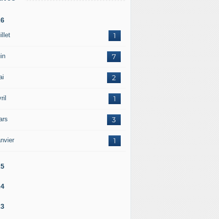
26
illet
1
in
7
ai
2
ril
1
ars
3
nvier
1
25
24
23