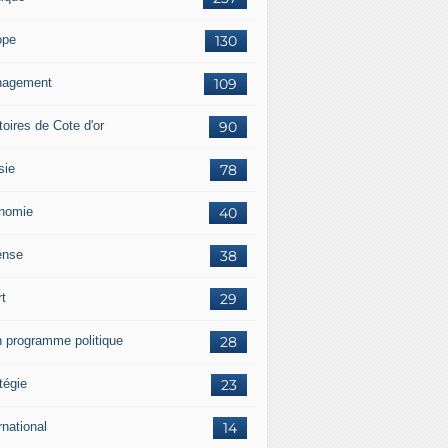
ope
130
agement
109
itoires de Cote d'or
90
sie
78
nomie
40
ense
38
rt
29
 programme politique
28
tégie
23
rnational
14