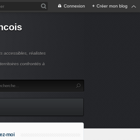
Connexion
+
Créer mon blog
ncois
 accessibles, réalistes
erritoires confrontés à
ez-moi