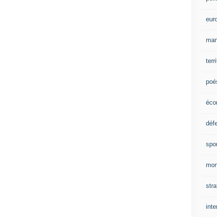
eur
man
terr
poé
éco
déf
spo
mon
stra
inte