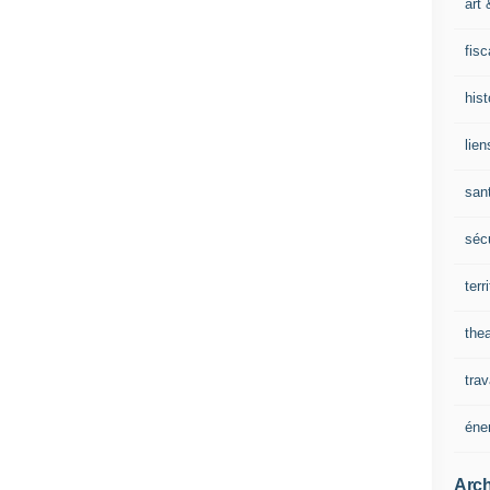
art 
fisc
his
lien
san
sécu
terr
thea
trav
éne
Arch