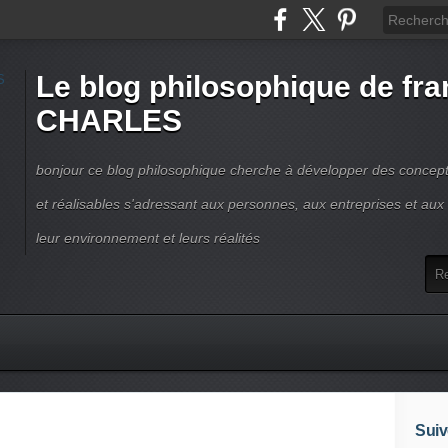
Le blog philosophique de fra
CHARLES
bonjour ce blog philosophique cherche à développer des concepts
et réalisables s'adressant aux personnes, aux entreprises et aux t
leur environnement et leurs réalités
Suiv