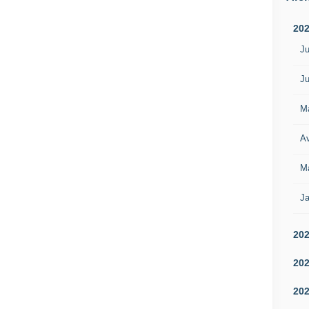
20
Ju
Ju
M
Av
M
Ja
20
20
20