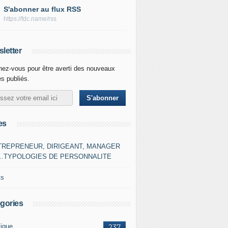
S'abonner au flux RSS
https://fdc.name/rss
letter
ez-vous pour être averti des nouveaux
es publiés.
es
TREPRENEUR, DIRIGEANT, MANAGER
…TYPOLOGIES DE PERSONNALITE
ks
gories
tique
237