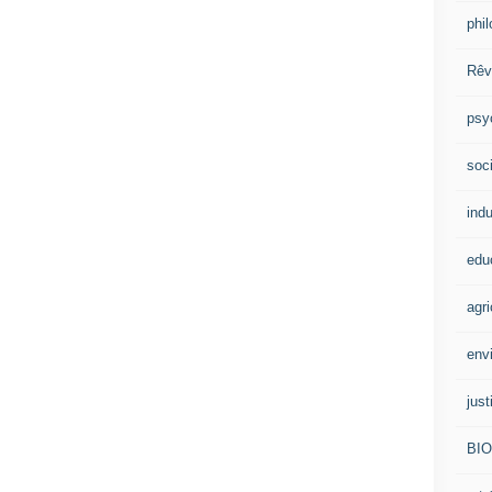
phi
Rêv
psy
soci
indu
edu
agri
env
just
BI