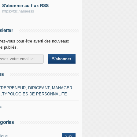
S'abonner au flux RSS
https://fdc.name/rss
letter
ez-vous pour être averti des nouveaux
es publiés.
es
TREPRENEUR, DIRIGEANT, MANAGER
…TYPOLOGIES DE PERSONNALITE
ks
gories
tique
237