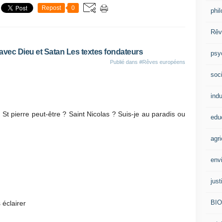
Repost
0
phi
Rêv
c Dieu et Satan Les textes fondateurs
psy
Publié dans
#Rêves européens
soci
indu
St pierre peut-être ? Saint Nicolas ? Suis-je au paradis ou
edu
agri
env
just
BI
 éclairer