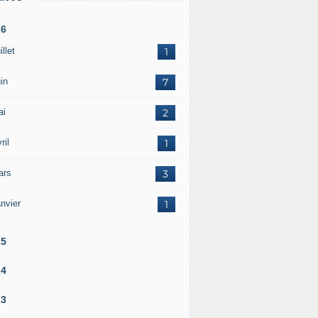
26
illet
1
in
7
ai
2
ril
1
ars
3
nvier
1
25
24
23