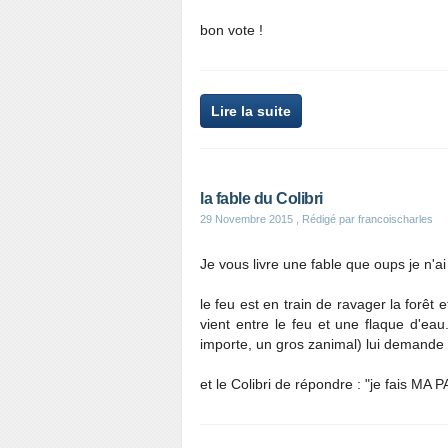
bon vote !
Lire la suite
la fable du Colibri
29 Novembre 2015
, Rédigé par francoischarles
Je vous livre une fable que oups je n'ai
le feu est en train de ravager la forêt e
vient entre le feu et une flaque d'ea
importe, un gros zanimal) lui demande 
et le Colibri de répondre : "je fais MA 