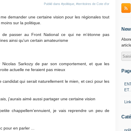
Publié dans
#politique
,
#territoires de Cote d'or
e demander une certaine vision pour les régionales tout
moins sur la politique.
News
 de passer au Front National ce qui ne m'étonne pas
Abonn
nes ainsi qu'un certain amateurisme
articl
our Nicolas Sarkozy de par son comportement, et que les
roite actuelle ne feraient pas mieux
Pag
le candidat qui serait naturellement le mien, et ceci pour les
EN
ET
ais, j'aurais aimé aussi partager une certaine vision
Lin
etite chappellem'ennuient, je vais reprendre un peu de
Caté
 pour en parler ...
poli