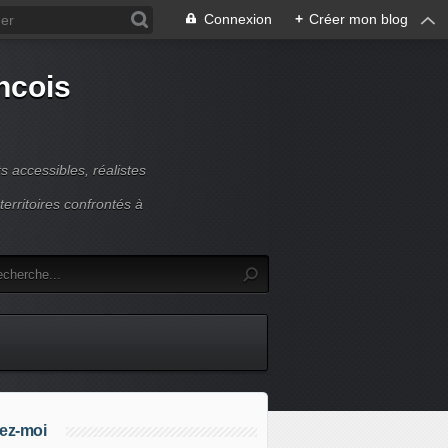
Connexion
+
Créer mon blog
ncois
 accessibles, réalistes
erritoires confrontés à
ez-moi