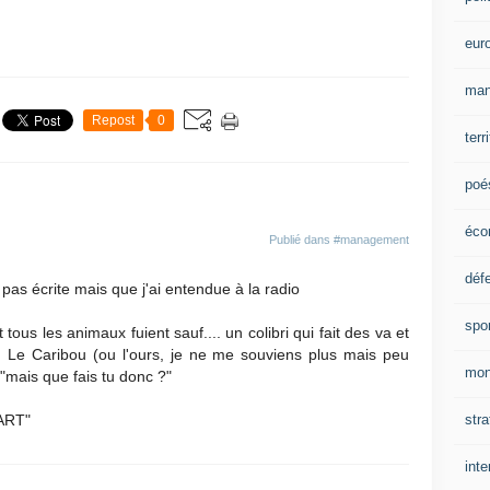
eur
man
Repost
0
terr
poé
éco
Publié dans
#management
déf
 pas écrite mais que j'ai entendue à la radio
spo
t tous les animaux fuient sauf.... un colibri qui fait des va et
u. Le Caribou (ou l'ours, je ne me souviens plus mais peu
mon
"mais que fais tu donc ?"
stra
PART"
inte