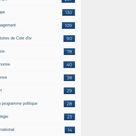
ope
130
agement
109
itoires de Cote d'or
90
sie
78
nomie
40
ense
38
rt
29
 programme politique
28
tégie
23
rnational
14