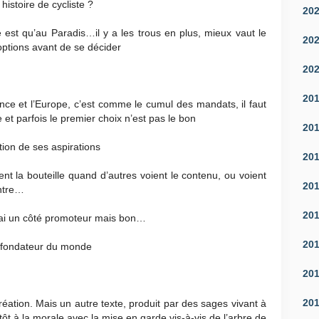
histoire de cycliste ?
20
e est qu’au Paradis…il y a les trous en plus, mieux vaut le
20
options avant de se décider
20
20
nce et l’Europe, c’est comme le cumul des mandats, il faut
e et parfois le premier choix n’est pas le bon
20
tion de ses aspirations
20
ient la bouteille quand d’autres voient le contenu, ou voient
20
ontre…
20
 j’ai un côté promoteur mais bon…
20
e fondateur du monde
20
20
création. Mais un autre texte, produit par des sages vivant à
ôt à la morale avec la mise en garde vis-à-vis de l’arbre de