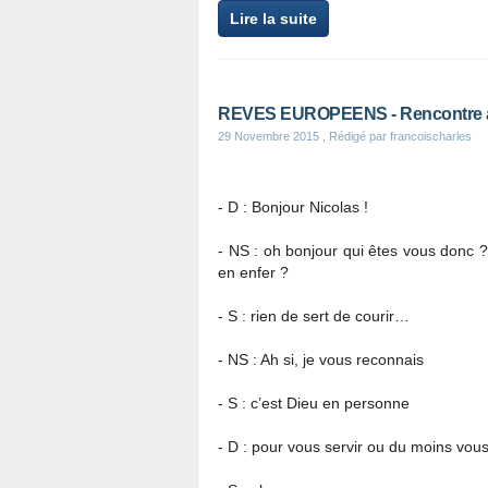
Lire la suite
REVES EUROPEENS - Rencontre ave
29 Novembre 2015
, Rédigé par francoischarles
- D : Bonjour Nicolas !
- NS : oh bonjour qui êtes vous donc ? 
en enfer ?
- S : rien de sert de courir…
- NS : Ah si, je vous reconnais
- S : c’est Dieu en personne
- D : pour vous servir ou du moins vous