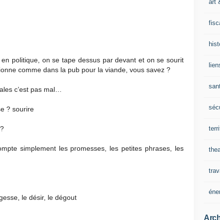
art 
fisc
his
en politique, on se tape dessus par devant et on se sourit
lien
nctionne comme dans la pub pour la viande, vous savez ?
san
onales c’est pas mal…
sécu
se ? sourire
terr
 ?
ompte simplement les promesses, les petites phrases, les
thea
trav
éne
gesse, le désir, le dégout
Arch