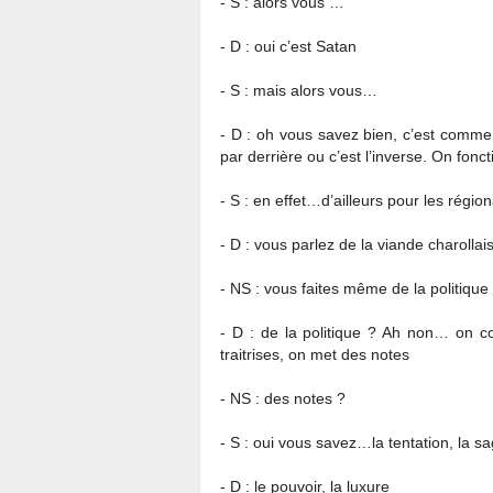
- S : alors vous …
- D : oui c’est Satan
- S : mais alors vous…
- D : oh vous savez bien, c’est comme 
par derrière ou c’est l’inverse. On fo
- S : en effet…d’ailleurs pour les régi
- D : vous parlez de la viande charollai
- NS : vous faites même de la politique
- D : de la politique ? Ah non… on c
traitrises, on met des notes
- NS : des notes ?
- S : oui vous savez…la tentation, la sa
- D : le pouvoir, la luxure