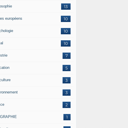
losophie
13
es européens
10
chologie
10
al
10
strie
7
cation
5
culture
3
ironnement
3
ice
2
OGRAPHIE
1