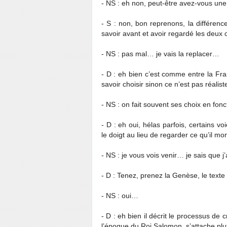
- NS : eh non, peut-être avez-vous une 
- S : non, bon reprenons, la différenc
savoir avant et avoir regardé les deux 
- NS : pas mal… je vais la replacer…
- D : eh bien c’est comme entre la Fra
savoir choisir sinon ce n’est pas réalist
- NS : on fait souvent ses choix en fonc
- D : eh oui, hélas parfois, certains vo
le doigt au lieu de regarder ce qu’il m
- NS : je vous vois venir… je sais que
- D : Tenez, prenez la Genèse, le text
- NS : oui…
- D : eh bien il décrit le processus de 
l’époque du Roi Salomon, s’attache plut