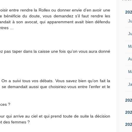
choisir entre rendre la Rollex ou donner envie d’en avoir une
20
e bénéficie du doute, vous demandez s’il faut rendre les
Ju
andait à son avocat, qui apparemment avait bien défendu
ontres …
Ju
M
lez pas taper dans la caisse une fois qu’on vous aura donné
Av
M
r. On a suivi tous vos débats. Vous savez bien qu’on fait la
Ja
 se demandait aussi que choisiriez-vous entre l’enfer et le
20
nces ?
20
eur qui arrive au ciel et qui prend toute de suite la décision
 et des femmes ?
20