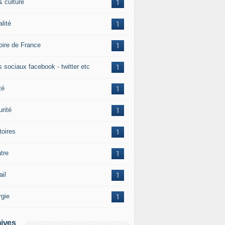
& culture
1
alité
1
toire de France
1
s sociaux facebook - twitter etc
1
té
1
rité
1
itoires
1
tre
1
ail
1
rgie
1
ives