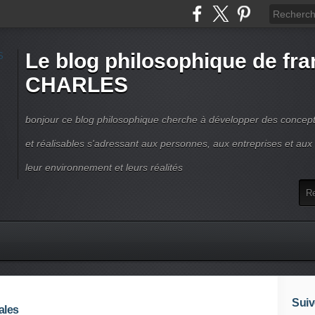
Le blog philosophique de fra
CHARLES
bonjour ce blog philosophique cherche à développer des concepts
et réalisables s'adressant aux personnes, aux entreprises et aux t
leur environnement et leurs réalités
Suiv
ales