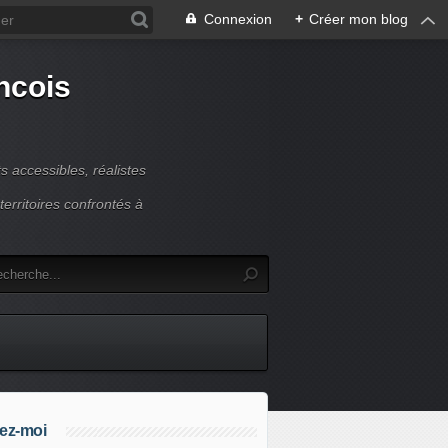
Connexion
+
Créer mon blog
ncois
 accessibles, réalistes
erritoires confrontés à
ez-moi