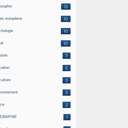
losophie
13
es européens
10
chologie
10
al
10
strie
7
cation
5
culture
3
ironnement
3
ice
2
OGRAPHIE
1