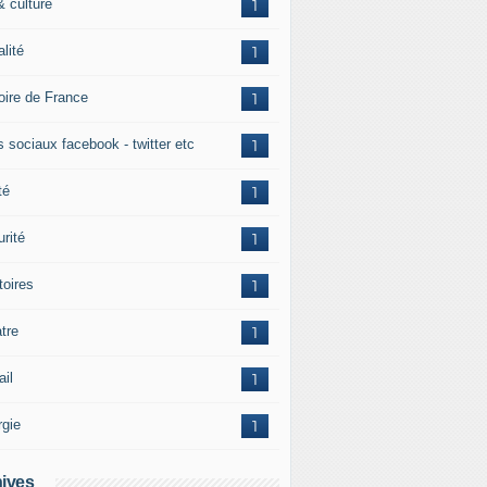
& culture
1
alité
1
toire de France
1
s sociaux facebook - twitter etc
1
té
1
rité
1
itoires
1
tre
1
ail
1
rgie
1
ives