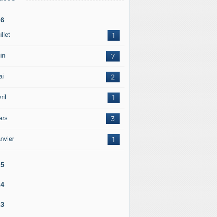
26
illet
1
in
7
ai
2
ril
1
ars
3
nvier
1
25
24
23