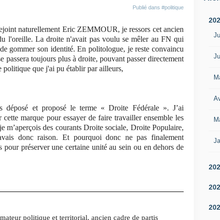
Publié dans
#politique
20
int naturellement Eric ZEMMOUR, je ressors cet ancien
Ju
u l'oreille. La droite n'avait pas voulu se mêler au FN qui
si de gommer son identité. En politologue, je reste convaincu
Ju
se passera toujours plus à droite, pouvant passer directement
politique que j'ai pu établir par ailleurs,
M
Av
s déposé et proposé le terme « Droite Fédérale ». J’ai
tte marque pour essayer de faire travailler ensemble les
M
e m’aperçois des courants Droite sociale, Droite Populaire,
avais donc raison. Et pourquoi donc ne pas finalement
Ja
nts pour préserver une certaine unité au sein ou en dehors de
20
20
20
ateur politique et territorial, ancien cadre de partis