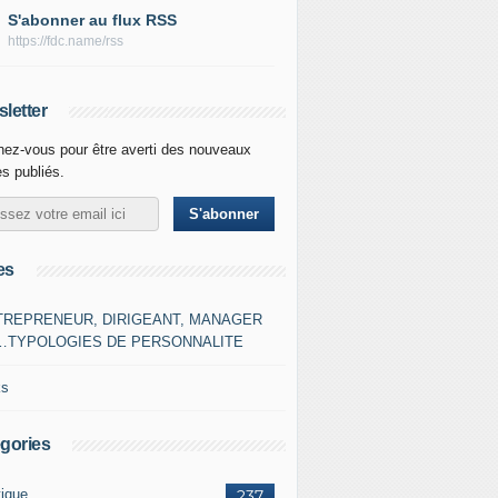
S'abonner au flux RSS
https://fdc.name/rss
letter
ez-vous pour être averti des nouveaux
es publiés.
es
TREPRENEUR, DIRIGEANT, MANAGER
…TYPOLOGIES DE PERSONNALITE
ks
gories
tique
237