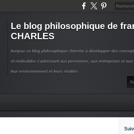
Le blog philosophique de fra
CHARLES
bonjour ce blog philosophique cherche à développer des concepts
et réalisables s'adressant aux personnes, aux entreprises et aux t
leur environnement et leurs réalités
Suiv