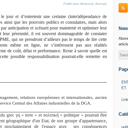
Publié dans
#industrie
,
#europe
le jour et d’entretenir une certaine (inter)dépendance de
 ainsi que les pouvoirs publics et consulaires, mais alors
 par anticipation et scénarii pour maintenir et optimiser leur
News
 leur pérennité, il est souvent dommageable de constater
Abonn
ME, qui ne prendront d’ailleurs pas le temps de lire cette
articl
ents même en ligne, ne s’intéressent pas aux réalités
erme de coût, délai et performance. Reste à savoir quelle est
cette possible responsabilisation pourrait-elle remettre en
Pag
EN
ET
nagement, relations européennes et internationales, ancien
Lin
ervice Central des Affaires industrielles de la DGA.
Caté
du grec γη « terre » et πολιτική « politique » pourrait être
ment géographique d'un Etat, de son groupe d'appartenance,
et prochainement de l'espace avec ses conséquences
poli