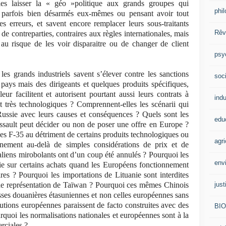
s laisser la « géo »politique aux grands groupes qui
phi
 parfois bien désarmés eux-mêmes ou pensant avoir tout
s erreurs, et savent encore remplacer leurs sous-traitants
Rêv
e contreparties, contraires aux règles internationales, mais
 au risque de les voir disparaitre ou de changer de client
psy
es grands industriels savent s’élever contre les sanctions
soci
pays mais des dirigeants et quelques produits spécifiques,
leur facilitent et autorisent pourtant aussi leurs contrats à
indu
t très technologiques ? Comprennent-elles les scénarii qui
Russie avec leurs causes et conséquences ? Quels sont les
edu
assault peut décider ou non de poser une offre en Europe ?
es F-35 au détriment de certains produits technologiques ou
agri
nnement au-delà de simples considérations de prix et de
aliens mirobolants ont d’un coup été annulés ? Pourquoi les
env
gie sur certains achats quand les Européens fonctionnement
es ? Pourquoi les importations de Lituanie sont interdites
just
’une représentation de Taïwan ? Pourquoi ces mêmes Chinois
ses douanières étasuniennes et non celles européennes sans
utions européennes paraissent de facto construites avec des
BI
urquoi les normalisations nationales et européennes sont à la
rciales ?