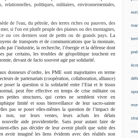
, relationnelles, politiques, militaires, environnementales,
eur
ssède de l'eau, du pétrole, des terres riches ou pauvres, des
man
 mer, si l'on est plutôt peuple des plaines ou des montagnes,
 ce ou ces derniers sont de petits ou de grands pays.
La
terr
moyens de transports et de communications que la monnaie,
u par l’industrie, la recherche, l’énergie et la défense dont
poé
ses par certains, les troubles de géopolitique touchent en
mie, devant de facto souvent agir par solidarité.
éco
paux donneurs d’ordre, les PME sont majoritaires en terme
teurs de partenariats (coopération, collaboration, alliance)
déf
poser la question si la solidarité entre l’Etat et le tissus
normal, peut être effective en temps de crise militaire ou
spo
 petites structures, qui certes ne semblent vivre en
hique limité et sous bienveillance de leur sacro-sainte
mon
les pas se poser elles-mêmes la question de l’impact de
 ou non, sur leurs ventes, leurs achats les délais
stra
 nouvelle aide providentielle. Sans pour autant faire de
aient-elles pas décider de leur avenir plutôt que subir des
inte
 avoir imaginé les liens évidents avec des réalités non