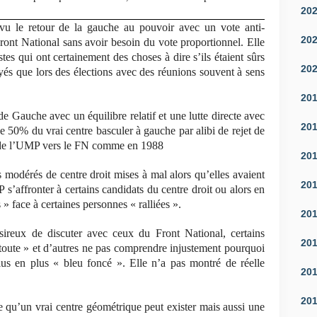
20
 vu le retour de la gauche au pouvoir avec un vote anti-
20
Front National sans avoir besoin du vote proportionnel. Elle
es qui ont certainement des choses à dire s’ils étaient sûrs
20
yés que lors des élections avec des réunions souvent à sens
20
de Gauche avec un équilibre relatif et une lutte directe avec
20
de 50% du vrai centre basculer à gauche par alibi de rejet de
te de l’UMP vers le FN comme en 1988
20
 modérés de centre droit mises à mal alors qu’elles avaient
20
P s’affronter à certains candidats du centre droit ou alors en
 » face à certaines personnes « ralliées ».
20
ireux de discuter avec ceux du Front National, certains
20
e toute » et d’autres ne pas comprendre injustement pourquoi
lus en plus « bleu foncé ». Elle n’a pas montré de réelle
20
20
re qu’un vrai centre géométrique peut exister mais aussi une