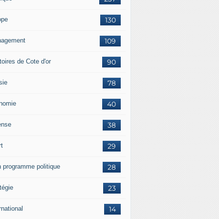
ope
130
agement
109
itoires de Cote d'or
90
sie
78
nomie
40
ense
38
rt
29
 programme politique
28
tégie
23
rnational
14