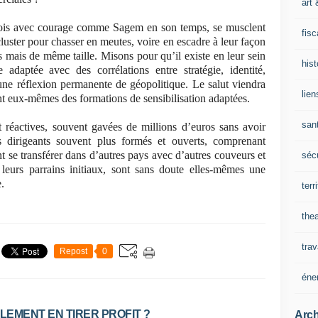
art 
rfois avec courage comme Sagem en son temps, se musclent
fisc
uster pour chasser en meutes, voire en escadre à leur façon
mais de même taille. Misons pour qu’il existe en leur sein
his
adaptée avec des corrélations entre stratégie, identité,
 une réflexion permanente de géopolitique. Le salut viendra
lien
ont eux-mêmes des formations de sensibilisation adaptées.
san
t réactives, souvent gavées de millions d’euros sans avoir
dirigeants souvent plus formés et ouverts, comprenant
t se transférer dans d’autres pays avec d’autres couveurs et
sécu
e leurs parrains initiaux, sont sans doute elles-mêmes une
.
terr
thea
trav
Repost
0
éne
ALEMENT EN TIRER PROFIT ?
Arch