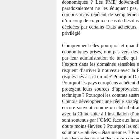
économiques ? Les PME doivent-elle
paradoxalement ne les éduquent pas,
compris mais répétant de sempiternelle
d’un coup de crayon en cas de besoins d
décidées par certains Etats acheteurs,
privilégié.
Comprennent-elles pourquoi et quand l
économiques prises, non pas vers des 
par leur administration de tutelle qui 
l’export dans les domaines sensibles e
risquent d’arriver à nouveau avec la 
risques liés à la Turquie? Pourquoi D
Pourquoi les pays européens achètent d
protègent leurs sources d’approvisio
technique ? Pourquoi les contrats austr
Chinois développent une réelle straté
encore souvent comme un club d’affair
avec la Chine suite à l’installation d
sont soutenus par l’OMC face aux haus
doute moins élevées ? Pourquoi les sol
solutions « alliées » étasuniennes ? Po
fois des protections et des armes comme