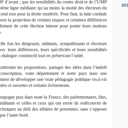
 d’avant ; que les sensibilités du centre droit et de l’UMP
20
me ligne médiane; qu’au moins la moitié des électeurs du
cond tour pour la droite modérée
. Pour finir, la lutte cordiale
ers la projection de certains risques et certaines différences
lement de cette élection interne pour porter leurs motions
.
le fois les dirigeants, militants, sympathisants et électeurs
leurs différences, leurs spécificités et leurs sensibilités
 dialogue constructif tout en préservant l’unité.
onfronter les propositions, partager des idées dans l’intérêt
rconscription, votre département et notre pays dans une
ment de développer une vraie pédagogie politique vis-à-vis
mées et ouvertes et certains événements.
urgogne puis dans toute la France, des parlementaires, élus,
militants et celles et ceux qui ont envie de redécouvrir de
echniques au delà des affaires de personnes, sans s’o
pposer
ar l’autre bord.