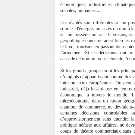
économiques, industrielles, climatiques
sociales, humaines ...
Les réalités sont différentes si l'on po
sources d'énergie, un accès ou non à la
si l'on possède un ou 10 voisins, si
géopolitique concerne aussi bien les 
le luxe, tourisme en passant bien entend
l’armement. Si les décisions sont pri
cascade de nombreux secteurs de l’écono
Si les grands groupes sont les princi
d’emplois et apparaissent comme des vec
intra ou extra européennes. On peut se 
industriel, déjà hasardeuse en temps 
économique à travers le monde. Les
microéconomie dans un rayon géograp
chambre de commerce, ne devraient-el
certaines décisions controlables
d’approvisionnement sans attendre la
politique néfaste aux affaires, ne devr
coups de théatre commerciaux sans en