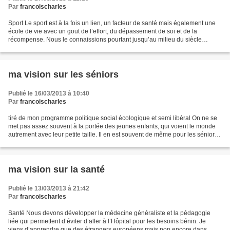
Par
francoischarles
Sport Le sport est à la fois un lien, un facteur de santé mais également une
école de vie avec un gout de l’effort, du dépassement de soi et de la
récompense. Nous le connaissions pourtant jusqu’au milieu du siècle
dernier. Les grandes écoles aiment se...
ma vision sur les séniors
Publié le 16/03/2013 à 10:40
Par
francoischarles
tiré de mon programme politique social écologique et semi libéral On ne se
met pas assez souvent à la portée des jeunes enfants, qui voient le monde
autrement avec leur petite taille. Il en est souvent de même pour les séniors,
qui sont peu à peu dépendants...
ma vision sur la santé
Publié le 13/03/2013 à 21:42
Par
francoischarles
Santé Nous devons développer la médecine généraliste et la pédagogie
liée qui permettent d’éviter d’aller à l’Hôpital pour les besoins bénin. Je
viens d’apprendre que des étrangers européens mais non encore dans