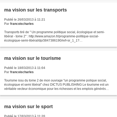
ma vision sur les transports
Publié le 26/03/2013 à 11:21
Par
francoischarles
Transports tiré de " Un programme politique social, écologique et semi-
libéral - tome 2" : http://www.amazon.fr/programme-politique-social-
écologique-semi-libéral/dp/3847386190/ref=sr_1_1?
ie=UTF8&qid=1364187023&sr=8-1 Après avoir vécu dans la
circonscription...
ma vision sur le tourisme
Publié le 18/03/2013 à 11:04
Par
francoischarles
Tourisme issu du tome 2 de mon ouvrage "un programme polique social,
écologique et semi libéral" chez DICTUS PUBLISHING Le tourisme est un
véritable vecteur économique pour les richesses et les emplois générés
mais également d’identité pour notre patrimoine...
ma vision sur le sport
Publié le 17/03/2013 à 11:20