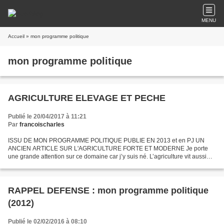
MENU
Accueil
» mon programme politique
mon programme politique
AGRICULTURE ELEVAGE ET PECHE
Publié le 20/04/2017 à 11:21
Par
francoischarles
ISSU DE MON PROGRAMME POLITIQUE PUBLIE EN 2013 et en PJ UN
ANCIEN ARTICLE SUR L'AGRICULTURE FORTE ET MODERNE Je porte
une grande attention sur ce domaine car j’y suis né. L’agriculture vit aussi
avec ses réalités et ses risques qui bousculent ses prévisions...
RAPPEL DEFENSE : mon programme politique
(2012)
Publié le 02/02/2016 à 08:10