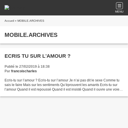
MENU
Accueil
» MOBILE.ARCHIVES
MOBILE.ARCHIVES
ECRIS TU SUR L'AMOUR ?
Publié le 27/02/2019 à 18:38
Par
francoischarles
Ecris-tu sur l’amour ? Ecris-tu sur l’amour Je n’ai pas dit le sexe Comme tu
sais le faire Mais sur les sentiments Qu’éprouvent les amants Ecris-tu sur
l’amour Quand il est repoussé Quand il est insisté Quand il ouvre une voie
Pensée jusqu’à lors impossible...