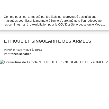
Comme pour l'euro, imposé par les Etats qui a provoqué des inflations
masquées pour lisser la monnaie à l'unité d'euro, même si l'on redécouvre
les centimes, l'arrêt d'exploitation pour le COVID a été forcé, selon le Medef,
par l'administration, au delà...
ETHIQUE ET SINGULARITE DES ARMEES
Publié le 14/07/2021 à 10:44
Par
francoischarles