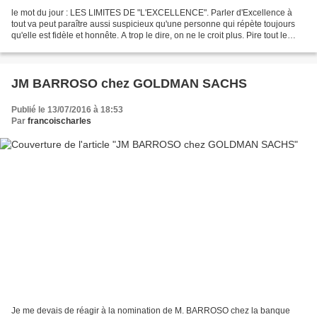
le mot du jour : LES LIMITES DE "L'EXCELLENCE". Parler d'Excellence à
tout va peut paraître aussi suspicieux qu'une personne qui répète toujours
qu'elle est fidèle et honnête. A trop le dire, on ne le croit plus. Pire tout le
monde s'en revendique, comme...
JM BARROSO chez GOLDMAN SACHS
Publié le 13/07/2016 à 18:53
Par
francoischarles
Je me devais de réagir à la nomination de M. BARROSO chez la banque