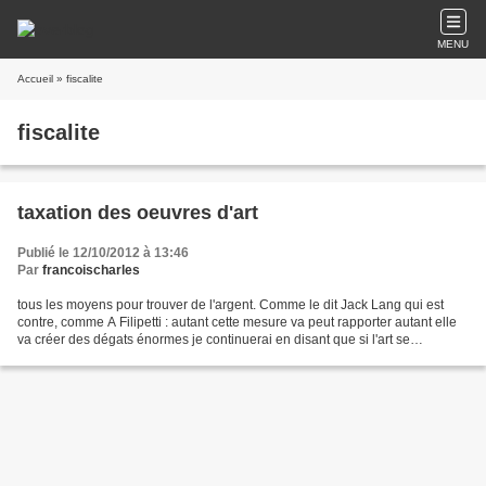
MENU
Accueil
» fiscalite
fiscalite
taxation des oeuvres d'art
Publié le 12/10/2012 à 13:46
Par
francoischarles
tous les moyens pour trouver de l'argent. Comme le dit Jack Lang qui est
contre, comme A Filipetti : autant cette mesure va peut rapporter autant elle
va créer des dégats énormes je continuerai en disant que si l'art se
transforme en une valeur refuge...