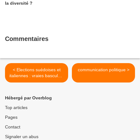
la diversité ?
Commentaires
< Elections suédoises et
communication politique >
italiennes : vraies bascules,
changements temporaires
et quels changements pour
l’UE ?
Hébergé par Overblog
Top articles
Pages
Contact
Signaler un abus