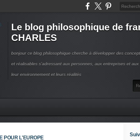
Le blog philosophique de fra
CHARLES
bonjour ce blog philosophique cherche à développer des concepts
et réalisables s'adressant aux personnes, aux entreprises et aux t
leur environnement et leurs réalités
Suiv
QUE POUR L'EUROPE