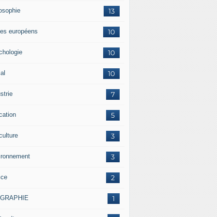
losophie
13
es européens
10
chologie
10
al
10
strie
7
cation
5
culture
3
ironnement
3
ice
2
OGRAPHIE
1