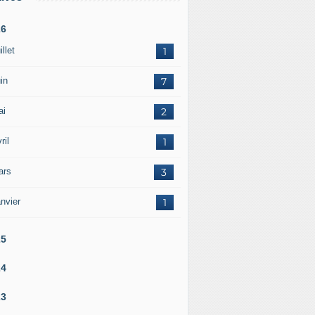
26
illet
1
in
7
ai
2
ril
1
ars
3
nvier
1
25
24
23