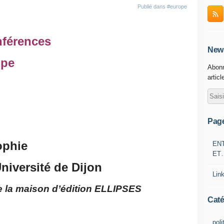
Publié dans
#europe
nférences
News
ope
Abonn
articl
Pag
ophie
EN
ET
niversité de Dijon
Lin
e la maison d’édition ELLIPSES
Caté
poli