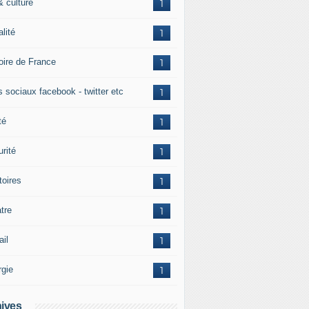
& culture
1
alité
1
toire de France
1
s sociaux facebook - twitter etc
1
té
1
rité
1
itoires
1
tre
1
ail
1
rgie
1
ives