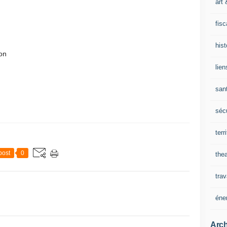
art 
fisc
his
ion
lien
san
sécu
terr
post
0
thea
trav
éne
Arch