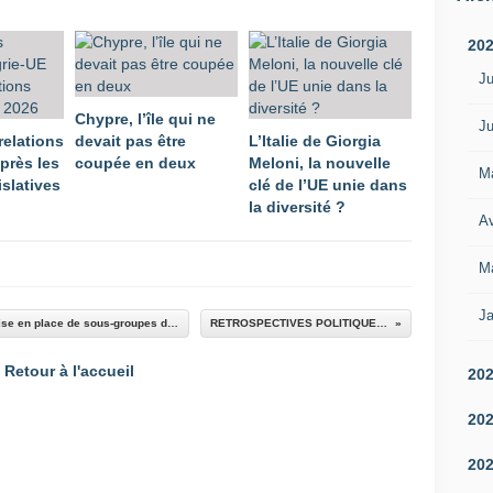
20
Ju
Chypre, l’île qui ne
Ju
relations
devait pas être
L’Italie de Giorgia
près les
coupée en deux
Meloni, la nouvelle
M
islatives
clé de l’UE unie dans
la diversité ?
Av
M
Ja
Consolider la dynamique européenne par la mise en place de sous-groupes de cohérence
RETROSPECTIVES POLITIQUES 2013
Retour à l'accueil
20
20
20