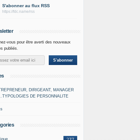
S'abonner au flux RSS
https://fdc.name/rss
letter
ez-vous pour être averti des nouveaux
es publiés.
es
TREPRENEUR, DIRIGEANT, MANAGER
…TYPOLOGIES DE PERSONNALITE
ks
gories
tique
237