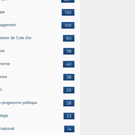
ope
130
agement
109
itoires de Cote d'or
90
sie
78
nomie
40
ense
38
rt
29
 programme politique
28
tégie
23
rnational
14