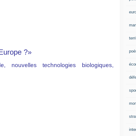
eur
man
terr
’Europe ?»
poé
éco
lle, nouvelles technologies biologiques,
déf
spo
mon
stra
inte