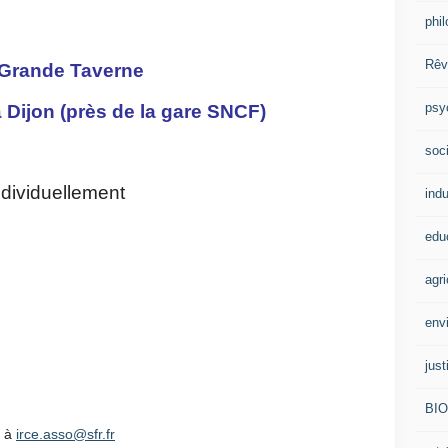
phi
Rêv
a Grande Taverne
psy
 Dijon (près de la gare SNCF)
soci
ividuellement
indu
edu
agri
env
just
BI
à
irce.asso@sfr.fr