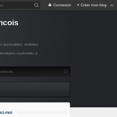
Connexion
+
Créer mon blog
ncois
 accessibles, réalistes
erritoires confrontés à
ez-moi