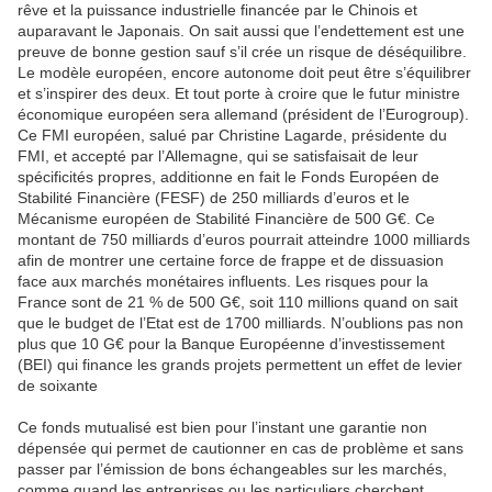
rêve et la puissance industrielle financée par le Chinois et
auparavant le Japonais. On sait aussi que l’endettement est une
preuve de bonne gestion sauf s’il crée un risque de déséquilibre.
Le modèle européen, encore autonome doit peut être s’équilibrer
et s’inspirer des deux. Et tout porte à croire que le futur ministre
économique européen sera allemand (président de l’Eurogroup).
Ce FMI européen, salué par Christine Lagarde, présidente du
FMI, et accepté par l’Allemagne, qui se satisfaisait de leur
spécificités propres, additionne en fait le Fonds Européen de
Stabilité Financière (FESF) de 250 milliards d’euros et le
Mécanisme européen de Stabilité Financière de 500 G€. Ce
montant de 750 milliards d’euros pourrait atteindre 1000 milliards
afin de montrer une certaine force de frappe et de dissuasion
face aux marchés monétaires influents. Les risques pour la
France sont de 21 % de 500 G€, soit 110 millions quand on sait
que le budget de l’Etat est de 1700 milliards. N’oublions pas non
plus que 10 G€ pour la Banque Européenne d’investissement
(BEI) qui finance les grands projets permettent un effet de levier
de soixante
Ce fonds mutualisé est bien pour l’instant une garantie non
dépensée qui permet de cautionner en cas de problème et sans
passer par l’émission de bons échangeables sur les marchés,
comme quand les entreprises ou les particuliers cherchent