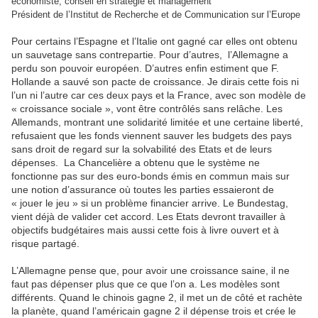
économiste, conseil en stratégie et management
Président de l’Institut de Recherche et de Communication sur l’Europe
Pour certains l’Espagne et l’Italie ont gagné car elles ont obtenu
un sauvetage sans contrepartie. Pour d’autres,
l’Allemagne a
perdu son pouvoir européen. D’autres enfin estiment que F.
Hollande a sauvé son pacte de croissance. Je dirais cette fois ni
l’un ni l’autre car ces deux pays et la France, avec son modèle de
« croissance sociale », vont être contrôlés sans relâche. Les
Allemands, montrant une solidarité limitée et une certaine liberté,
refusaient que les fonds viennent sauver les budgets des pays
sans droit de regard sur la solvabilité des Etats et de leurs
dépenses.
La Chancelière a obtenu que le système ne
fonctionne pas sur des euro-bonds émis en commun mais sur
une notion d’assurance où toutes les parties essaieront de
« jouer le jeu » si un problème financier arrive. Le Bundestag,
vient déjà de valider cet accord. Les Etats devront travailler à
objectifs budgétaires mais aussi cette fois à livre ouvert et à
risque partagé.
L’Allemagne pense que, pour avoir une croissance saine, il ne
faut pas dépenser plus que ce que l’on a. Les modèles sont
différents. Quand le chinois gagne 2, il met un de côté et rachète
la planète, quand l’américain gagne 2 il dépense trois et crée le