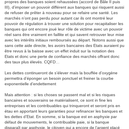
propres des banques soient rehaussées (accord de Bâle II puis
III), d’imposer un pouvoir différent aux banques qui risquent aussi
de refuser de prêter à nouveau pour se refaire une santé. Les
marchés n’ont pas perdu pour autant car ils ont montré leur
pouvoir de régulation à trouver une solution pour recapitaliser les
banques qui ont encore joué leur rôle de victime avec un pouvoir
réel sans être vraiment en faillite et qui savent retrouver leur mise
avec les intérêts initiaux remboursés au départ. Notons aussi que
sans cette aide directe, les avoirs bancaires des Etats auraient pu
être revus à la baisse avec un effet induit sur la notation des
Etats et donc une perte de confiance des marchés offrant donc
des taux plus élevés. CQFD…
Les dettes continueront de s’élever mais la bouffée d’oxygène
permettra d’éponger un besoin ponctuel et freiner la courbe
exponentielle d’endettement
Mais attention : si les choses se passent mal et si les risques
bancaires et souverains se matérialisent, ce sont in fine les
entreprises et les contribuables qui trinqueront et seront pris en
étau en apportant leurs garanties pour refinancer les banques et
les dettes d’Etat. En somme, si la banque est en asphyxie par
défaut de mouvements, le contribuable paie, si la banque
disparaît par asphyxie, le citoyen qui a encore de l’argent placé