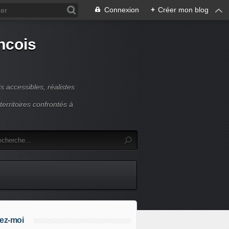
Connexion
+
Créer mon blog
ncois
 accessibles, réalistes
erritoires confrontés à
ez-moi