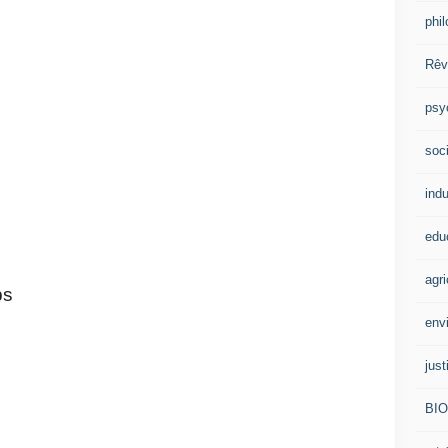
phi
Rêv
psy
soci
indu
edu
agri
ps
env
just
BI