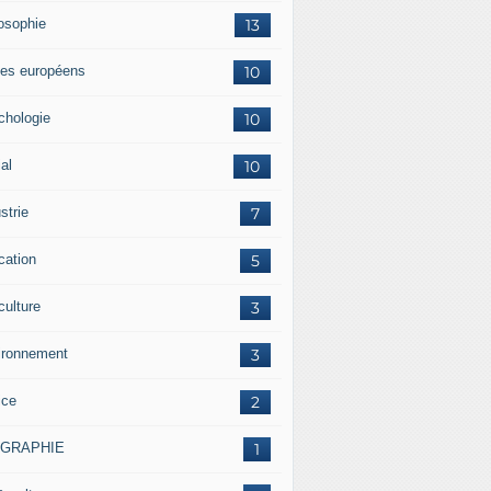
losophie
13
es européens
10
chologie
10
al
10
strie
7
cation
5
culture
3
ironnement
3
ice
2
OGRAPHIE
1