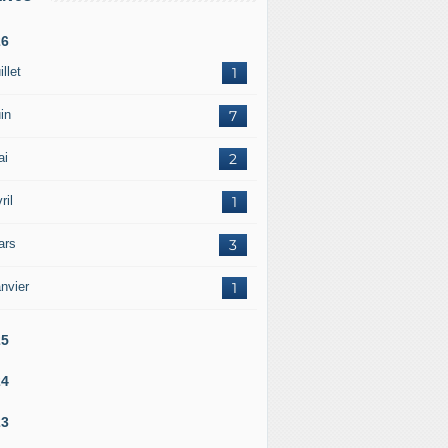
26
illet
1
in
7
ai
2
ril
1
ars
3
nvier
1
25
24
23