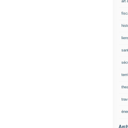
art 
fisc
his
lien
san
sécu
terr
thea
trav
éne
Arch