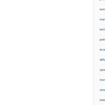
eur
man
terr
poé
éco
déf
spo
mon
stra
inte