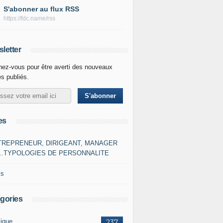
S'abonner au flux RSS
https://fdc.name/rss
letter
ez-vous pour être averti des nouveaux
es publiés.
es
TREPRENEUR, DIRIGEANT, MANAGER
…TYPOLOGIES DE PERSONNALITE
ks
gories
tique
237