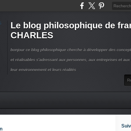
Le blog philosophique de fra
CHARLES
bonjour ce blog philosophique cherche à développer des concepts
et réalisables s'adressant aux personnes, aux entreprises et aux t
leur environnement et leurs réalités
Suiv
on