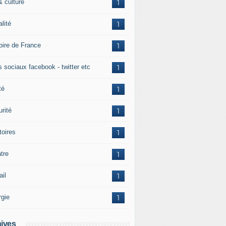
& culture
1
alité
1
toire de France
1
s sociaux facebook - twitter etc
1
té
1
rité
1
itoires
1
tre
1
ail
1
rgie
1
ives