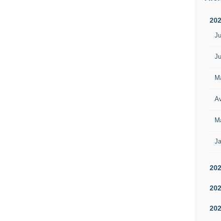
20
Ju
Ju
M
Av
M
Ja
20
20
20