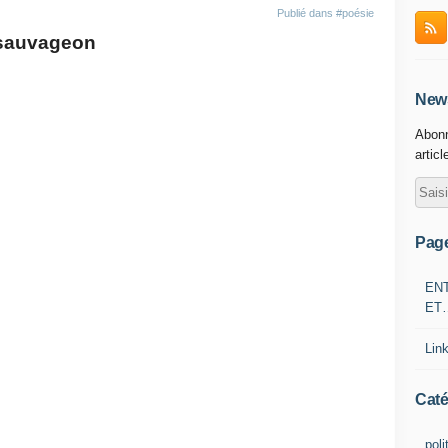
Publié dans
#poésie
e sauvageon
News
Abonn
articl
Pag
EN
ET
Lin
Caté
poli