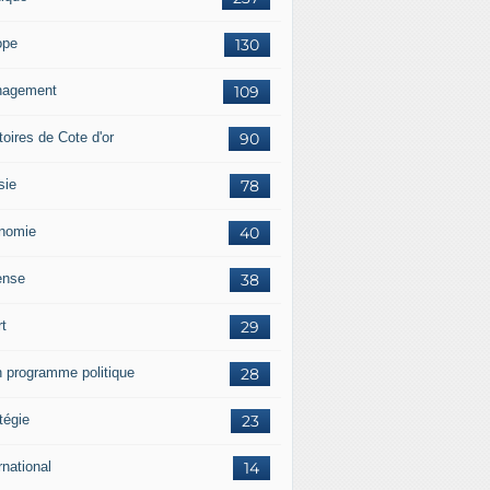
ope
130
agement
109
itoires de Cote d'or
90
sie
78
nomie
40
ense
38
rt
29
 programme politique
28
tégie
23
rnational
14