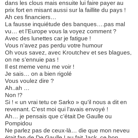
dans les clous mais ensuite lui faire payer au
prix fort en misant aussi sur la faillite du pays !
Ah ces financiers…
La fausse inquiétude des banques….pas mal
vu… et l’Europe vous la voyez comment ?
Avec des lunettes car je fatigue !
Vous n’avez pas perdu votre humour
Oh vous savez, avec Kroutchev et ses blagues,
on ne s’ennuie pas !
Il est meme venu me voir !
Je sais… on a bien rigolé
Vous voulez dire ?
Ah..ah …
Non !?
Si ! « un vrai tetu ce Sarko » qu’il nous a dit en
revenant. C’est moi qui l’avais envoyé !
Ah… je pensais que c’était De Gaulle ou
Pompidou
Ne parlez pas de ceux-là… die que mon neveu
était fan de De Gaulle ! au fait Jack, ce bon