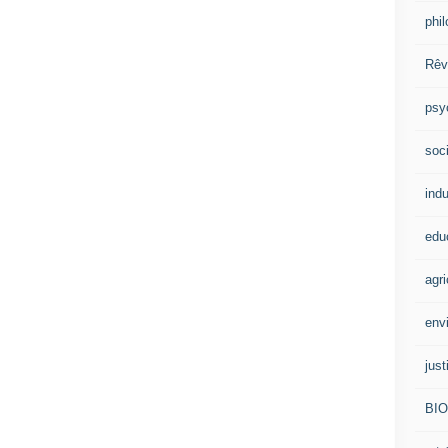
phi
Rêv
psy
soci
indu
edu
agri
env
just
BI