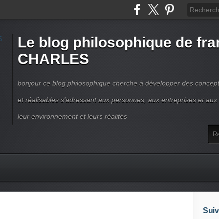
Le blog philosophique de fra
CHARLES
bonjour ce blog philosophique cherche à développer des concepts
et réalisables s'adressant aux personnes, aux entreprises et aux t
leur environnement et leurs réalités
Suiv