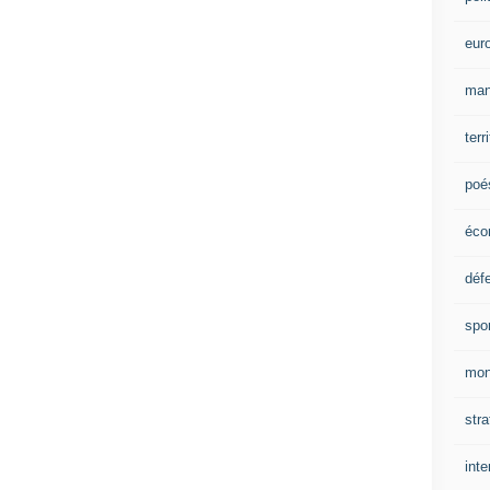
eur
man
terr
poé
éco
déf
spo
mon
stra
inte