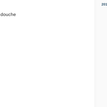
20
a douche