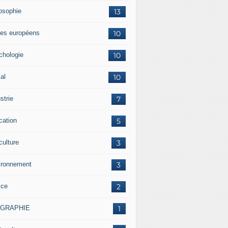
losophie
13
es européens
10
chologie
10
al
10
strie
7
cation
5
culture
3
ironnement
3
ice
2
OGRAPHIE
1