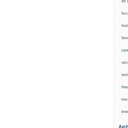
art 
fisc
his
lien
san
sécu
terr
thea
trav
éne
Arch