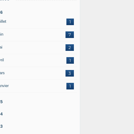
26
illet
1
in
7
ai
2
ril
1
ars
3
nvier
1
25
24
23