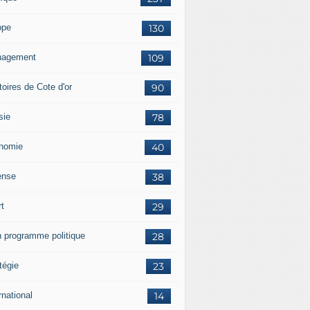
ope
130
agement
109
itoires de Cote d'or
90
sie
78
nomie
40
ense
38
rt
29
 programme politique
28
tégie
23
rnational
14