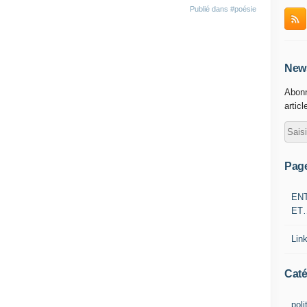
Publié dans
#poésie
News
Abonn
articl
Pag
EN
ET
Lin
Caté
poli