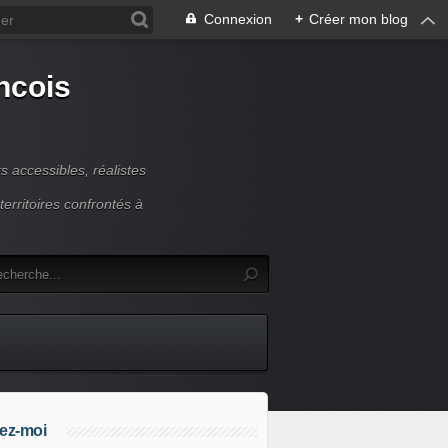
Connexion
+
Créer mon blog
ncois
 accessibles, réalistes
erritoires confrontés à
ez-moi