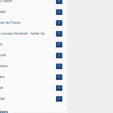
& culture
1
alité
1
toire de France
1
s sociaux facebook - twitter etc
1
té
1
rité
1
itoires
1
tre
1
ail
1
rgie
1
ives