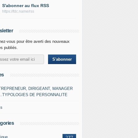
S'abonner au flux RSS
https://fdc.name/rss
letter
ez-vous pour être averti des nouveaux
es publiés.
es
TREPRENEUR, DIRIGEANT, MANAGER
…TYPOLOGIES DE PERSONNALITE
ks
gories
tique
237