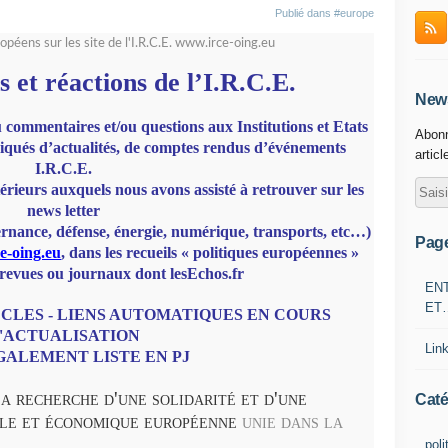
Publié dans
#europe
opéens sur les site de l'I.R.C.E. www.irce-oing.eu
s et réactions de l’I.R.C.E.
News
 commentaires et/ou questions aux Institutions et Etats
Abonn
ués d’actualités, de comptes rendus d’événements
articl
I.R.C.E.
rieurs auxquels nous avons assisté à retrouver sur les
news letter
ance, défense, énergie, numérique, transports, etc…)
Pag
e-oing.eu
, dans les recueils « politiques européennes »
 revues ou journaux dont lesEchos.fr
EN
ET
CLES - LIENS AUTOMATIQUES EN COURS
'ACTUALISATION
Lin
GALEMENT LISTE EN PJ
la recherche d'une solidarité et d'une
Caté
lle et économique européenne
unie dans la
poli