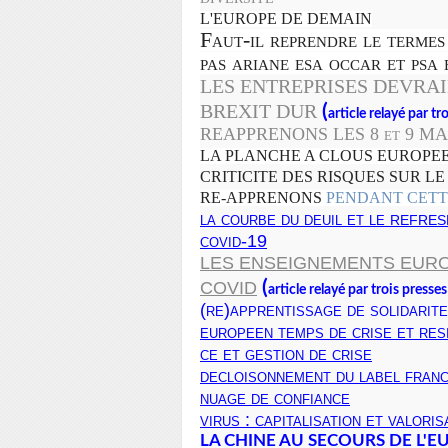
L'EUROPE DE DEMAIN
Faut-il reprendre le termes
pas ariane esa occar et psa 
LES ENTREPRISES DEVRAI
BREXIT DUR
(
article relayé par tr
REAPPRENONS LES 8 et 9 MAI
LA PLANCHE A CLOUS EUROPE
CRITICITE DES RISQUES SUR L
RE-APPRENONS
PENDANT CETT
la courbe du deuil et le
REFRES
covid-19
LES ENSEIGNEMENTS EUROP
(
COVID
article relayé par trois presse
(re)apprentissage de solidarite
europeen temps de crise et res
ce et gestion de crise
decloisonnement du label franc
nuage de confiance
virus : capitalisation et valori
LA CHINE AU SECOURS DE L'EUR