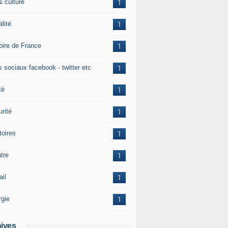
& culture
1
alité
1
toire de France
1
s sociaux facebook - twitter etc
1
té
1
rité
1
itoires
1
tre
1
ail
1
rgie
1
ives