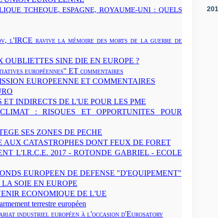
20
LIQUE TCHEQUE, ESPAGNE, ROYAUME-UNI : QUELS
ov, l'IRCE ravive la mémoire des morts de la guerre de
 OUBLIETTES SINE DIE EN EUROPE ?
atives européennes" ET commentaires
ISSION EUROPEENNE ET COMMENTAIRES
URO
ET INDIRECTS DE L'UE POUR LES PME
CLIMAT : RISQUES ET OPPORTUNITES POUR
TEGE SES ZONES DE PECHE
E AUX CATASTROPHES DONT FEUX DE FORET
T L'I.R.C.E. 2017 - ROTONDE GABRIEL - ECOLE
 FONDS EUROPEEN DE DEFENSE "D'EQUIPEMENT"
 LA SOIE EN EUROPE
ENIR ECONOMIQUE DE L'UE
mement terrestre européen
iat industriel européen à l'occasion d'Eurosatory