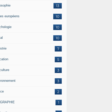
losophie
13
es européens
10
chologie
10
al
10
strie
7
cation
5
culture
3
ironnement
3
ice
2
OGRAPHIE
1