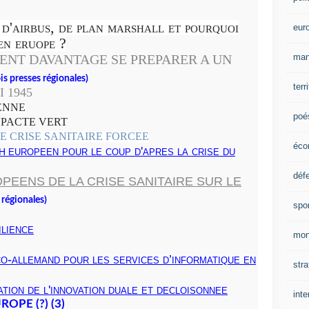
 d'airbus, de plan marshall et pourquoi
eur
en eruope ?
man
ENT DAVANTAGE SE PREPARER A UN
ois presses régionales)
terr
 1945
ENNE
poé
E PACTE VERT
E CRISE SANITAIRE FORCEE
éco
europeen pour le coup d'apres la crise du
H
déf
EENS DE LA CRISE SANITAIRE SUR LE
s régionales)
spo
ilience
mon
o-allemand pour les services d’informatique en
stra
sation de l'innovation duale et decloisonnee
inte
OPE (?) (3)