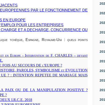
20
 JACENTS
 EUROPEENNES PAR LE FONCTIONNEMENT DE
20
S EN EUROPE
20
'EMPLOI POUR LES ENTREPRISES
 A CHARGE ET A DECHARGE, CONCURRENCE OU
20
ue tchèque, Espagne, Royaume-Uni : quels points
20
20
 et en Europe - Intervention de F. CHARLES – devant
E.
20
 FOIS AU SECOURS DE l'EUROPE ?
 HISTOIRE, PAROLES, SYMBOLISME et EVOLUTION
20
UE ? : INTENTION REPETEE DE MARIAGE MAIS
20
 LA PAIX OU DE LA MANIPULATION POSITIVE ?
20
PE ?
20
UX I.R.C.E. 2018
L'UNION EUROPEENNE