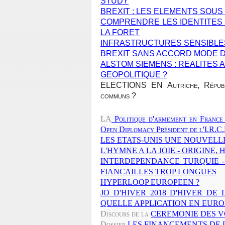
STUDY
BREXIT : LES ELEMENTS SOUS
COMPRENDRE LES IDENTITES
LA FORET
INFRASTRUCTURES SENSIBLE
BREXIT SANS ACCORD MODE D
ALSTOM SIEMENS : REALITES
GEOPOLITIQUE ?
ELECTIONS EN Autriche, Républiq
communs ?
LA
Politique d'armement en France
Open Diplomacy Président de l'I.R.C.
LES ETATS-UNIS UNE NOUVELLE
L'HYMNE A LA JOIE - ORIGINE,
INTERDEPENDANCE TURQUIE - 
FIANCAILLES TROP LONGUES
HYPERLOOP EUROPEEN ?
JO D'HIVER 2018 D'HIVER DE
QUELLE APPLICATION EN EURO
Discours de la
CEREMONIE DES VOE
Dossier
LES FINANCEMENTS DE 