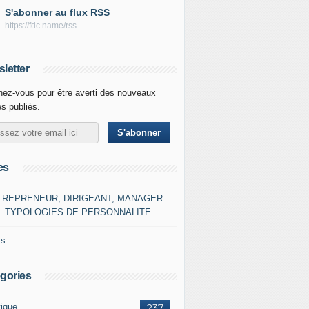
S'abonner au flux RSS
https://fdc.name/rss
letter
ez-vous pour être averti des nouveaux
es publiés.
es
TREPRENEUR, DIRIGEANT, MANAGER
…TYPOLOGIES DE PERSONNALITE
ks
gories
tique
237