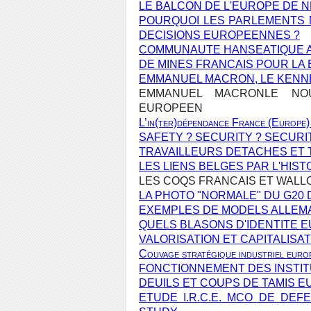
LE BALCON DE L'EUROPE DE N
POURQUOI LES PARLEMENTS N
DECISIONS EUROPEENNES ?
COMMUNAUTE HANSEATIQUE A
DE MINES FRANCAIS POUR LA 
EMMANUEL MACRON, LE KENN
EMMANUEL MACRONLE NOU
EUROPEEN
L’in(ter)dépendance France (Europe)
SAFETY ? SECURITY ? SECURI
TRAVAILLEURS DETACHES ET
LES LIENS BELGES PAR L'HIST
LES COQS FRANCAIS ET WALL
LA PHOTO "NORMALE" DU G20 
EXEMPLES DE MODELS ALLEM
QUELS BLASONS D'IDENTITE 
VALORISATION ET CAPITALIS
Couvage stratégique industriel euro
FONCTIONNEMENT DES INSTI
DEUILS ET COUPS DE TAMIS 
ETUDE I.R.C.E. MCO DE DE