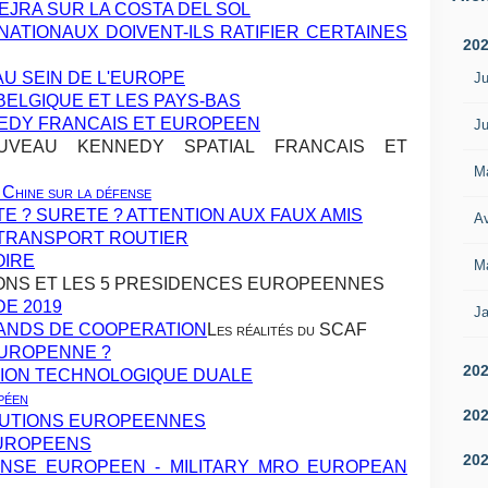
EJRA SUR LA COSTA DEL SOL
ATIONAUX DOIVENT-ILS RATIFIER CERTAINES
20
U SEIN DE L'EUROPE
Ju
BELGIQUE ET LES PAYS-BAS
EDY FRANCAIS ET EUROPEEN
Ju
VEAU KENNEDY SPATIAL FRANCAIS ET
M
 Chine sur la défense
TE ? SURETE ? ATTENTION AUX FAUX AMIS
Av
 TRANSPORT ROUTIER
OIRE
M
ONS ET LES 5 PRESIDENCES EUROPEENNES
DE 2019
Ja
ANDS DE COOPERATION
Les réalités du SCAF
EUROPENNE ?
20
ATION TECHNOLOGIQUE DUALE
péen
20
TUTIONS EUROPEENNES
EUROPEENS
20
FENSE EUROPEEN - MILITARY MRO EUROPEAN