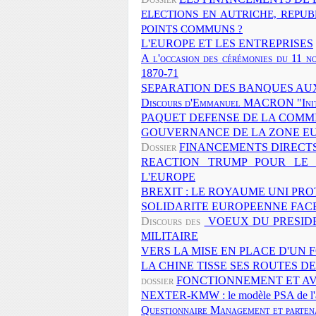
ELECTIONS EN AUTRICHE, REPUB
POINTS COMMUNS ?
L'EUROPE ET LES ENTREPRISES
A l'occasion des cérémonies du 11 n
1870-71
SEPARATION DES BANQUES AUX
Discours d'Emmanuel MACRON "Initi
PAQUET DEFENSE DE LA COMM
GOUVERNANCE DE LA ZONE E
Dossier
FINANCEMENTS DIRECTS 
REACTION TRUMP POUR LE 
L'EUROPE
BREXIT : LE ROYAUME UNI PRO
SOLIDARITE EUROPEENNE FAC
Discours des
VOEUX DU PRESIDEN
MILITAIRE
VERS LA MISE EN PLACE D'UN
LA CHINE TISSE SES ROUTES DE
dossier
FONCTIONNEMENT ET AV
NEXTER-KMW : le modèle PSA de l'ar
Questionnaire Management et partenar