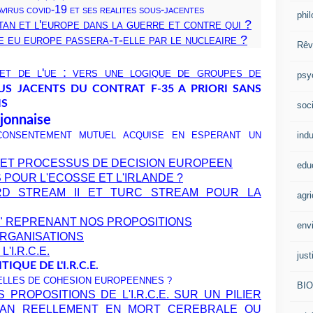
avirus covid-19 et ses realites sous-jacentes
phi
otan et l'europe dans la guerre et contre qui ?
e eu europe passera-t-elle par le nucleaire ?
Rêv
et de l'ue : vers une logique de groupes de
psy
US JACENTS DU CONTRAT F-35 A PRIORI SANS
IS
soci
ijonnaise
indu
 CONSENTEMENT MUTUEL ACQUISE EN ESPERANT UN
 ET PROCESSUS DE DECISION EUROPEEN
edu
 POUR L'ECOSSE ET L'IRLANDE ?
D STREAM II ET TURC STREAM POUR LA
agri
E" REPRENANT NOS PROPOSITIONS
env
ORGANISATIONS
I.R.C.E.
just
IQUE DE L'I.R.C.E.
ELLES DE COHESION EUROPEENNES ?
BI
 PROPOSITIONS DE L'I.R.C.E. SUR UN PILIER
TAN
REELLEMENT EN MORT CEREBRALE OU