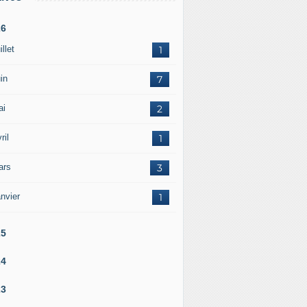
26
illet
1
in
7
ai
2
ril
1
ars
3
nvier
1
25
24
23