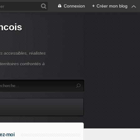
Connexion
+
Créer mon blog
ncois
 accessibles, réalistes
erritoires confrontés à
ez-moi