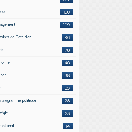
ope
130
agement
109
itoires de Cote d'or
90
sie
78
nomie
40
ense
38
rt
29
 programme politique
28
tégie
23
rnational
14