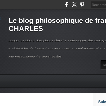
Le blog philosophique de fra
CHARLES
bonjour ce blog philosophique cherche à développer des concepts
et réalisables s'adressant aux personnes, aux entreprises et aux t
leur environnement et leurs réalités
Suiv