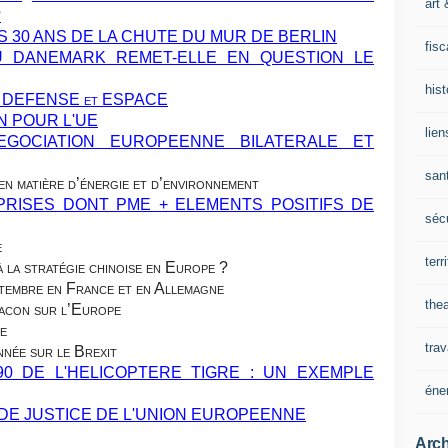
art 
?
 30 ANS DE LA CHUTE DU MUR DE BERLIN
fisc
DU DANEMARK REMET-ELLE EN QUESTION LE
his
 DEFENSE et ESPACE
N POUR L'UE
lien
GOCIATION EUROPEENNE BILATERALE ET
san
en matière d’énergie et d’environnement
PRISES DONT PME + ELEMENTS POSITIFS DE
sécu
e
terr
à la stratégie chinoise en Europe ?
ptembre en France et en Allemagne
thea
Macon sur l’Europe
ne
trav
née sur le Brexit
0 DE L'HELICOPTERE TIGRE : UN EXEMPLE
éne
 DE JUSTICE DE L'UNION EUROPEENNE
Arch