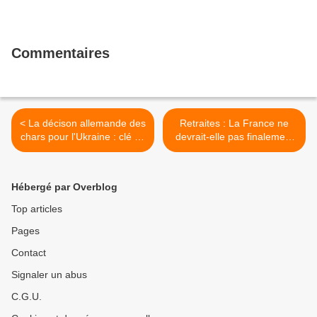
Commentaires
< La décison allemande des
Retraites : La France ne
chars pour l'Ukraine : clé de
devrait-elle pas finalement
l'identité européenne ?
adopter le système
parlementaire suisse ? >
Hébergé par Overblog
Top articles
Pages
Contact
Signaler un abus
C.G.U.