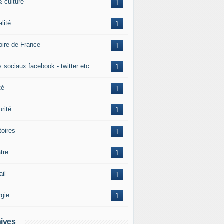
& culture
1
alité
1
toire de France
1
s sociaux facebook - twitter etc
1
té
1
rité
1
itoires
1
tre
1
ail
1
rgie
1
ives