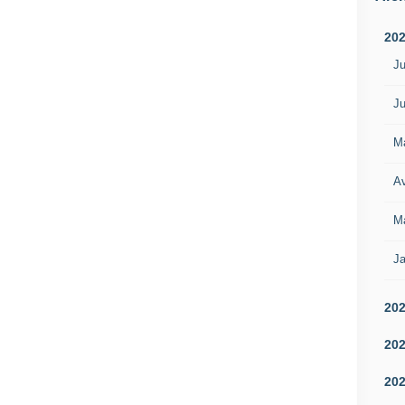
20
Ju
Ju
M
Av
M
Ja
20
20
20