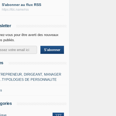
S'abonner au flux RSS
https://fdc.name/rss
letter
ez-vous pour être averti des nouveaux
es publiés.
es
TREPRENEUR, DIRIGEANT, MANAGER
…TYPOLOGIES DE PERSONNALITE
ks
gories
tique
237