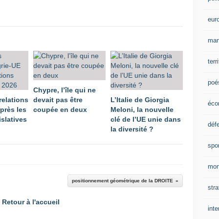
eur
man
terr
poé
Chypre, l’île qui ne
relations
devait pas être
L’Italie de Giorgia
éco
près les
coupée en deux
Meloni, la nouvelle
islatives
clé de l’UE unie dans
déf
la diversité ?
spo
mon
positionnement géométrique de la DROITE
stra
Retour à l'accueil
inte