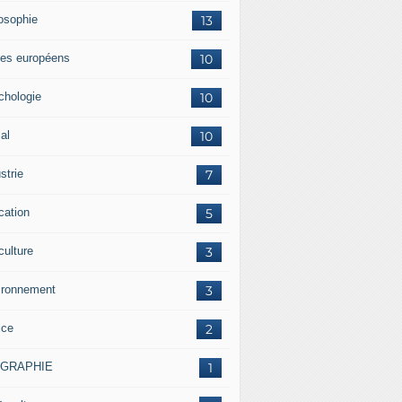
losophie
13
es européens
10
chologie
10
al
10
strie
7
cation
5
culture
3
ironnement
3
ice
2
OGRAPHIE
1