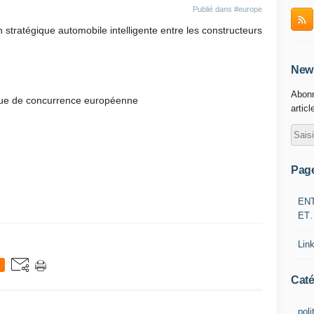
Publié dans
#europe
stratégique automobile intelligente entre les constructeurs
News
Abonn
tique de concurrence européenne
articl
Pag
EN
ET
Lin
Caté
poli