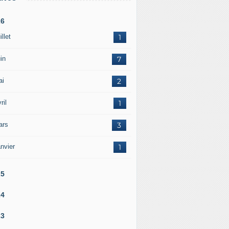
26
illet
1
in
7
ai
2
ril
1
ars
3
nvier
1
25
24
23