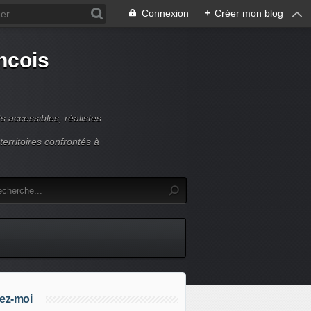
Connexion
+
Créer mon blog
ncois
 accessibles, réalistes
erritoires confrontés à
ez-moi