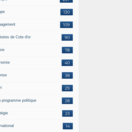
ope
130
agement
109
itoires de Cote d'or
90
sie
78
nomie
40
ense
38
rt
29
 programme politique
28
tégie
23
rnational
14