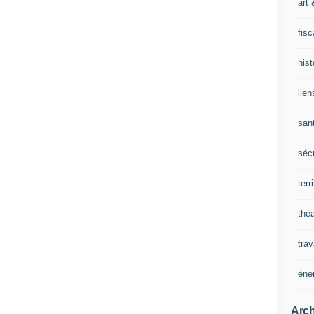
art 
fisc
his
lien
san
sécu
terr
thea
trav
éne
Arch