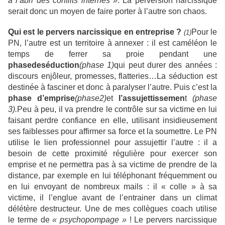
à l’abri des conflits internes »
. La perversion narcissique
serait donc un moyen de faire porter à l’autre son chaos.
Qui est le pervers narcissique en entreprise ?
Pour le
(1)
PN, l’autre est un territoire à annexer : il est caméléon le
temps de ferrer sa proie pendant une
phase
de
séduction
(phase 1)
qui peut durer des années :
discours enjôleur, promesses, flatteries…La séduction est
destinée à fasciner et donc à paralyser l’autre. Puis c’est la
phase d’emprise
(phase
2)
et
l’assujettissemen
t
(phase
3).
Peu à peu, il va prendre le contrôle sur sa victime en lui
faisant perdre confiance en elle, utilisant insidieusement
ses faiblesses pour affirmer sa force et la soumettre. Le PN
utilise le lien professionnel pour assujettir l’autre : il a
besoin de cette proximité régulière pour exercer son
emprise et ne permettra pas à sa victime de prendre de la
distance, par exemple en lui téléphonant fréquemment ou
en lui envoyant de nombreux mails : il « colle » à sa
victime, il l’englue avant de l’entrainer dans un climat
délétère destructeur. Une de mes collègues coach utilise
le terme de
« psychopompage »
! Le pervers narcissique