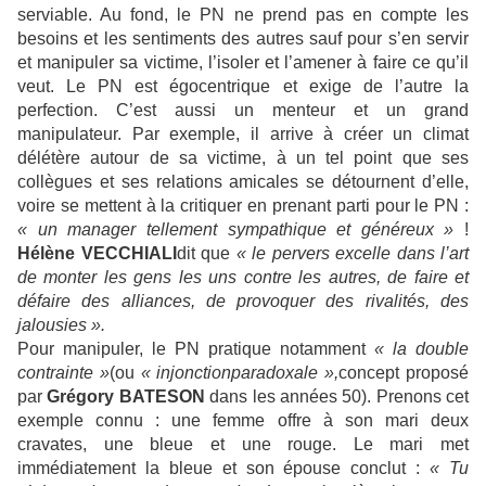
serviable. Au fond, le PN ne prend pas en compte les
besoins et les sentiments des autres sauf pour s’en servir
et manipuler sa victime, l’isoler et l’amener à faire ce qu’il
veut. Le PN est égocentrique et exige de l’autre la
perfection. C’est aussi un menteur et un grand
manipulateur. Par exemple, il arrive à créer un climat
délétère autour de sa victime, à un tel point que ses
collègues et ses relations amicales se détournent d’elle,
voire se mettent à la critiquer en prenant parti pour le PN :
« un manager tellement sympathique et généreux »
!
Hélène VECCHIALI
dit que
« le pervers excelle dans l’art
de monter les gens les uns contre les autres, de faire et
défaire des alliances, de provoquer des rivalités, des
jalousies ».
Pour manipuler, le PN pratique notamment
« la double
contrainte »
(ou
« injonction
paradoxale »,
concept proposé
par
Grégory BATESON
dans les années 50). Prenons cet
exemple connu : une femme offre à son mari deux
cravates, une bleue et une rouge. Le mari met
immédiatement la bleue et son épouse conclut :
« Tu