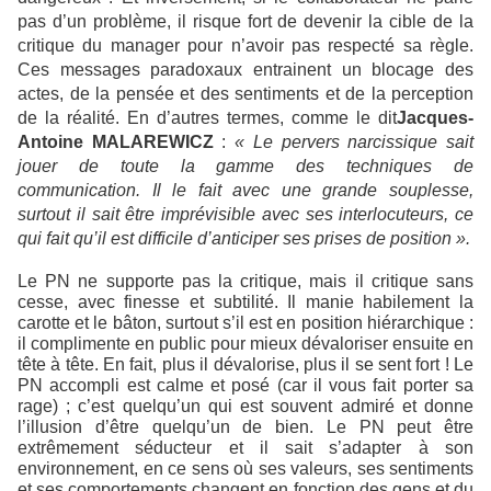
pas d’un problème, il risque fort de devenir la cible de la
critique du manager pour n’avoir pas respecté sa règle.
Ces messages paradoxaux entrainent un blocage des
actes, de la pensée et des sentiments et de la perception
de la réalité. En d’autres termes,
comme le dit
Jacques-
Antoine MALAREWICZ
:
« Le pervers narcissique sait
jouer de toute la gamme des techniques de
communication. Il le fait avec une grande souplesse,
surtout il sait être imprévisible avec ses interlocuteurs, ce
qui fait qu’il est difficile d’anticiper ses prises de position ».
Le PN ne supporte pas la critique, mais il critique sans
cesse, avec finesse et subtilité. Il manie habilement la
carotte et le bâton, surtout s’il est en position hiérarchique :
il complimente en public pour mieux dévaloriser ensuite en
tête à tête. En fait, plus il dévalorise, plus il se sent fort ! Le
PN accompli est calme et posé (car il vous fait porter sa
rage) ; c’est quelqu’un qui est souvent admiré et donne
l’illusion d’être quelqu’un de bien. Le PN peut être
extrêmement séducteur et il sait s’adapter à son
environnement, en ce sens où ses valeurs, ses sentiments
et ses comportements changent en fonction des gens et du