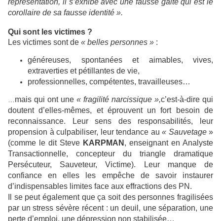
représentation, il s’exhibe avec une fausse gaité qui est le
corollaire de sa fausse identité ».
Qui sont les victimes ?
Les victimes sont de
« belles personnes »
:
généreuses, spontanées et aimables, vives,
extraverties et pétillantes de vie,
professionnelles, compétentes, travailleuses…
mais qui ont une
« fragilité narcissique »,
c’est-à-dire qui
…
doutent d’elles-mêmes, et éprouvent un fort besoin de
reconnaissance. Leur sens des responsabilités, leur
propension à culpabiliser, leur tendance au
« Sauvetage
»
(comme le dit Steve
KARPMAN
, enseignant en Analyste
Transactionnelle, concepteur du triangle dramatique
Persécuteur, Sauveteur, Victime). Leur manque de
confiance en elles les empêche de savoir instaurer
d’indispensables limites face aux effractions des PN.
Il se peut également que ça soit des personnes fragilisées
par un stress sévère récent : un deuil, une séparation, une
perte d’emploi, une dépression non stabilisée…