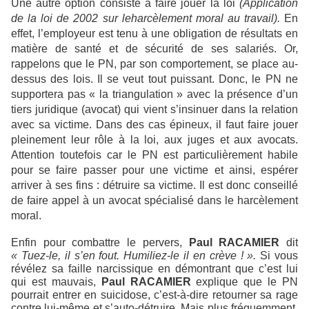
Une autre option consiste à faire jouer la loi
(Application
de la loi de 2002 sur le
harcèlement moral au travail).
En
effet, l’employeur est tenu à une obligation de résultats en
matière de santé et de sécurité de ses salariés. Or,
rappelons que le PN, par son comportement, se place au-
dessus des lois. Il se veut tout puissant. Donc, le PN ne
supportera pas « la triangulation » avec la présence d’un
tiers juridique (avocat) qui vient s’insinuer dans la relation
avec sa victime. Dans des cas épineux, il faut faire jouer
pleinement leur rôle à la loi, aux juges et aux avocats.
Attention toutefois car le PN est particulièrement habile
pour se faire passer pour une victime et ainsi, espérer
arriver à ses fins : détruire sa victime. Il est donc conseillé
de faire appel à un avocat spécialisé dans le harcèlement
moral.
Enfin pour combattre le pervers,
Paul RACAMIER
dit
« Tuez-le, il s’en fout. Humiliez-le il en crève ! ».
Si vous
révélez sa faille narcissique en démontrant que c’est lui
qui est mauvais,
Paul RACAMIER
explique que le PN
pourrait entrer en suicidose, c’est-à-dire retourner sa rage
contre lui-même et s’auto-détruire. Mais plus fréquemment,