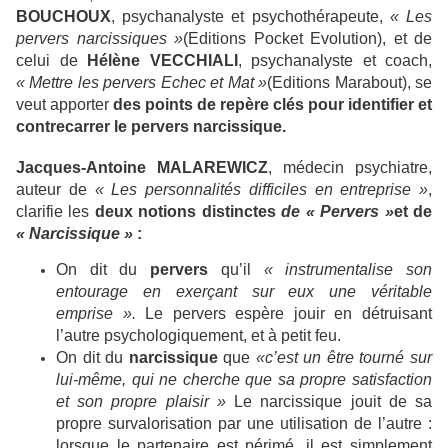
BOUCHOUX
, psychanalyste et psychothérapeute,
« Les
pervers narcissiques »
(Editions Pocket Evolution), et de
celui de
Hélène VECCHIALI
, psychanalyste et coach,
« Mettre les pervers Echec et Mat »
(Editions Marabout), se
veut apporter
des points de repère clés pour identifier et
contrecarrer le pervers narcissique.
Jacques-Antoine MALAREWICZ
, médecin psychiatre,
auteur de
« Les personnalités difficiles en entreprise »
,
clarifie les
deux notions distinctes
de « Pervers »
et de
« Narcissique »
:
On dit du
pervers
qu’il
« instrumentalise son
entourage en exerçant sur eux une véritable
emprise ».
Le pervers espère jouir en détruisant
l’autre psychologiquement, et à petit feu.
On dit du
narcissique
que
«c’est un être tourné sur
lui-même, qui ne cherche que sa propre satisfaction
et son propre plaisir »
Le narcissique jouit de sa
propre survalorisation par une utilisation de l’autre :
lorsque le partenaire est périmé, il est simplement