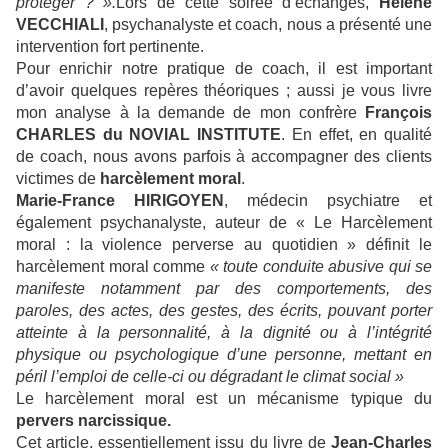
protéger ? ».
Lors de cette soirée d’échanges,
Hélène
VECCHIALI
, psychanalyste et coach, nous a présenté une
intervention fort pertinente.
Pour enrichir notre pratique de coach, il est important
d’avoir quelques repères théoriques ; aussi je vous livre
mon analyse à la demande de mon confrère
François
CHARLES du NOVIAL INSTITUTE
. En effet, en qualité
de coach, nous avons parfois à accompagner des clients
victimes de
harcèlement moral
.
Marie-France HIRIGOYEN
, médecin psychiatre et
également psychanalyste, auteur de « Le Harcèlement
moral : la violence perverse au quotidien » définit le
harcèlement moral comme
« toute conduite abusive qui se
manifeste notamment par des comportements, des
paroles, des actes, des gestes, des écrits, pouvant porter
atteinte à la personnalité, à la dignité ou à l’intégrité
physique ou psychologique d’une personne, mettant en
péril l’emploi de celle-ci ou dégradant le climat social »
Le harcèlement moral est un mécanisme typique du
pervers narcissique.
Cet article, essentiellement issu du livre de
Jean-Charles