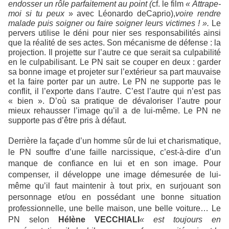
endosser un rôle parfaitement au point (
cf. le film
« Attrape-
moi si tu peux
» avec Léonardo de
Caprio),
voire rendre
malade puis soigner ou faire soigner leurs victimes ! ».
Le
pervers utilise le déni pour nier ses responsabilités ainsi
que la réalité de ses actes. Son mécanisme de défense : la
projection. Il projette sur l’autre ce que serait sa culpabilité
en le culpabilisant. Le PN sait se couper en deux : garder
sa bonne image et projeter sur l’extérieur sa part mauvaise
et la faire porter par un autre. Le PN ne supporte pas le
conflit, il l’exporte dans l’autre. C’est l’autre qui n’est pas
« bien ». D’où sa pratique de dévaloriser l’autre pour
mieux rehausser l’image qu’il a de lui-même. Le PN ne
supporte pas d’être pris à défaut.
Derrière la façade d’un homme sûr de lui et charismatique,
le PN souffre d’une faille narcissique, c’est-à-dire d’un
manque de confiance en lui et en son image. Pour
compenser, il développe une image démesurée de lui-
même qu’il faut maintenir à tout prix, en surjouant son
personnage et/ou en possédant une bonne situation
professionnelle, une belle maison, une belle voiture… Le
PN selon
Hélène VECCHIALI
« est toujours en