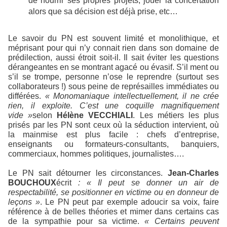
de nourrir ses propres projets, jouer la concertation
alors que sa décision est déjà prise, etc…
Le savoir du PN est souvent limité et monolithique, et
méprisant pour qui n’y connait rien dans son domaine de
prédilection, aussi étroit soit-il. Il sait éviter les questions
dérangeantes en se montrant agacé ou évasif. S’il ment ou
s’il se trompe, personne n’ose le reprendre (surtout ses
collaborateurs !) sous peine de représailles immédiates ou
différées.
« Monomaniaque intellectuellement, il ne crée
rien, il exploite. C’est une coquille magnifiquement
vide »
selon
Hélène VECCHIALI
. Les métiers les plus
prisés par les PN sont ceux où la séduction intervient, où
la mainmise est plus facile : chefs d’entreprise,
enseignants ou formateurs-consultants, banquiers,
commerciaux, hommes politiques, journalistes….
Le PN sait détourner les circonstances.
Jean-Charles
BOUCHOUX
écrit
: « Il peut se donner un air de
respectabilité, se positionner en victime ou en donneur de
leçons »
. Le PN peut par exemple adoucir sa voix, faire
référence à de belles théories et mimer dans certains cas
de la sympathie pour sa victime.
« Certains peuvent