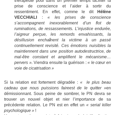
thérapeute pour dans un premier temps faciliter la
prise de conscience et l’aider à sortir du
ressentiment. En effet, comme le dit
Hélène
VECCHIALI
:
« les prises de conscience
s’accompagnent inexorablement d’un flot de
ruminations, de ressassements. L’injustice endurée,
l’aigreur perçue, les remords envahissants, la
désillusion encha
î
nent la victime à un passé
continuellement revisité. Ces émotions nuisibles la
maintiennent dans une position autodestructrice, de
mal-être constant et amplifient le mécanisme…
pervers ».
Viendra ensuite la guérison :
« le cœur en
voie de cicatrisation »
Si la relation est fortement dégradée :
« le plus beau
cadeau que nous puissions faire
est de le quitter »
en
démissionnant. Sous peine de sombrer, le PN devra se
trouver un nouvel objet et nier l’importance de sa
précédente relation. Le PN est en effet un
« serial killer
psychologique »
!