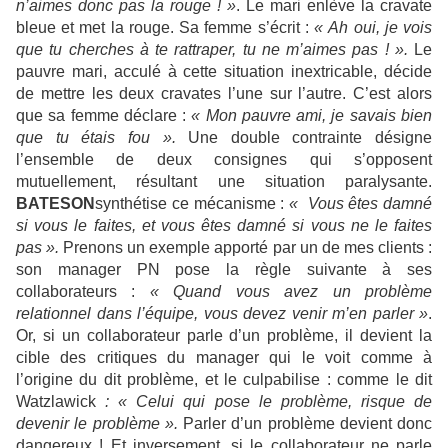
n’aimes donc pas la rouge ! »
. Le mari enlève la cravate
bleue et met la rouge. Sa femme s’écrit :
« Ah oui, je vois
que tu cherches à te rattraper, tu ne m’aimes pas ! ».
Le
pauvre mari, acculé à cette situation inextricable, décide
de mettre les deux cravates l’une sur l’autre. C’est alors
que sa femme déclare :
« Mon pauvre ami, je savais bien
que tu étais fou ».
Une double contrainte désigne
l’ensemble de deux consignes qui s’opposent
mutuellement, résultant une situation paralysante.
BATESON
synthétise ce mécanisme :
« Vous êtes damné
si vous le faites, et vous êtes damné si vous ne le faites
pas ».
Prenons un exemple apporté par un de mes clients :
son manager PN pose la règle suivante à ses
collaborateurs :
« Quand vous avez un problème
relationnel dans l’équipe, vous devez venir m’en parler »
.
Or, si un collaborateur parle d’un problème, il devient la
cible des critiques du manager qui le voit comme à
l’origine du dit problème, et le culpabilise : comme le dit
Watzlawick
: « Celui qui pose le problème, risque de
devenir le problème ».
Parler d’un problème devient donc
dangereux ! Et inversement, si le collaborateur ne parle