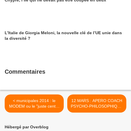
Chypre, l’île qui ne devait pas être coupée en deux
L’Italie de Giorgia Meloni, la nouvelle clé de l’UE unie dans
la diversité ?
Commentaires
< municipales 2014 : le
12 MARS : APERO COACH
MODEM ou le "juste centre
PSYCHO-PHILOSOPHIQUE
à la carte" en Cote d'Or
à DIJON >
Hébergé par Overblog