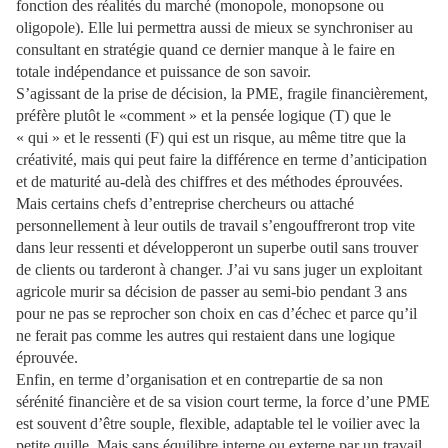
fonction des réalités du marché (monopole, monopsone ou
oligopole). Elle lui permettra aussi de mieux se synchroniser au
consultant en stratégie quand ce dernier manque à le faire en
totale indépendance et puissance de son savoir.
S’agissant de la prise de décision, la PME, fragile financièrement,
préfère plutôt le «comment » et la pensée logique (T) que le
« qui » et le ressenti (F) qui est un risque, au même titre que la
créativité, mais qui peut faire la différence en terme d’anticipation
et de maturité au-delà des chiffres et des méthodes éprouvées.
Mais certains chefs d’entreprise chercheurs ou attaché
personnellement à leur outils de travail s’engouffreront trop vite
dans leur ressenti et développeront un superbe outil sans trouver
de clients ou tarderont à changer. J’ai vu sans juger un exploitant
agricole murir sa décision de passer au semi-bio pendant 3 ans
pour ne pas se reprocher son choix en cas d’échec et parce qu’il
ne ferait pas comme les autres qui restaient dans une logique
éprouvée.
Enfin, en terme d’organisation et en contrepartie de sa non
sérénité financière et de sa vision court terme, la force d’une PME
est souvent d’être souple, flexible, adaptable tel le voilier avec la
petite quille. Mais sans équilibre interne ou externe par un travail