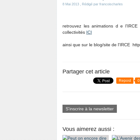
8 Mai 2013
, Rédigé par francoischarles
retrouvez les animations d e l'IRCE
collectivités
ICI
ainsi que sur le blog/site de l'IRCE htt
Partager cet article
Repost
0
S'inscrire à la newsletter
Vous aimerez aussi :