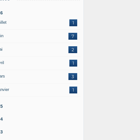
26
illet
1
in
7
ai
2
ril
1
ars
3
nvier
1
25
24
23