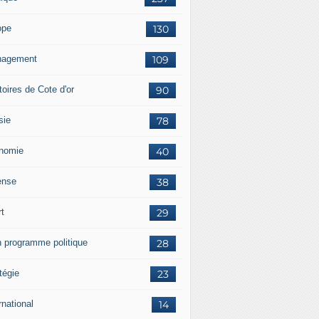
ope
130
agement
109
itoires de Cote d'or
90
sie
78
nomie
40
ense
38
rt
29
 programme politique
28
tégie
23
rnational
14