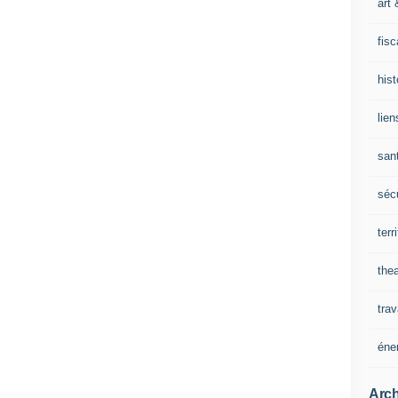
art 
fisc
his
lien
san
sécu
terr
thea
trav
éne
Arch