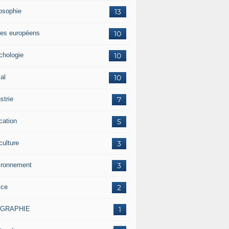
losophie
13
es européens
10
chologie
10
al
10
strie
7
cation
5
culture
3
ironnement
3
ice
2
OGRAPHIE
1