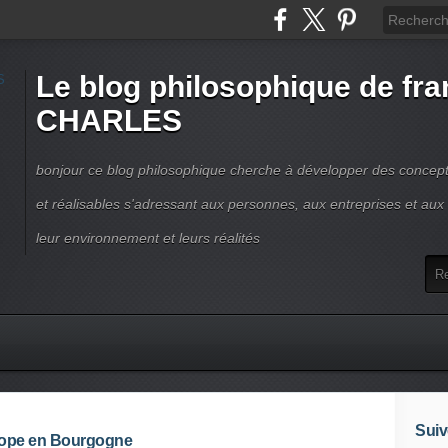
Le blog philosophique de fra
CHARLES
bonjour ce blog philosophique cherche à développer des concepts
et réalisables s'adressant aux personnes, aux entreprises et aux t
leur environnement et leurs réalités
Suiv
Europe en Bourgogne