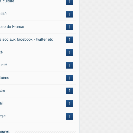
& culture
1
alité
1
toire de France
1
s sociaux facebook - twitter etc
1
té
1
rité
1
itoires
1
tre
1
ail
1
rgie
1
ives