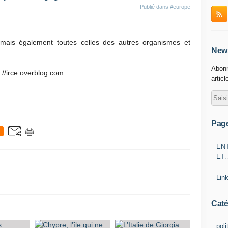
Publié dans
#europe
 mais également toutes celles des autres organismes et
News
Abonn
p://irce.overblog.com
articl
Pag
EN
ET
Lin
Caté
poli