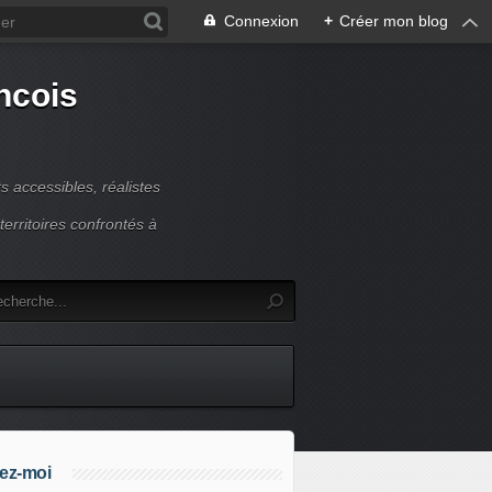
Connexion
+
Créer mon blog
ncois
 accessibles, réalistes
erritoires confrontés à
ez-moi