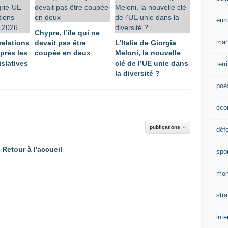
eur
Chypre, l’île qui ne
man
relations
devait pas être
L’Italie de Giorgia
près les
coupée en deux
Meloni, la nouvelle
islatives
clé de l’UE unie dans
terr
la diversité ?
poé
éco
publications
déf
Retour à l'accueil
spo
mon
stra
inte