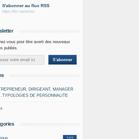
S'abonner au flux RSS
https://fdc.name/rss
letter
ez-vous pour être averti des nouveaux
es publiés.
es
TREPRENEUR, DIRIGEANT, MANAGER
…TYPOLOGIES DE PERSONNALITE
ks
gories
tique
237