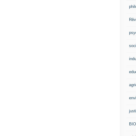
phi
Rêv
psy
soci
indu
edu
agri
env
just
BI