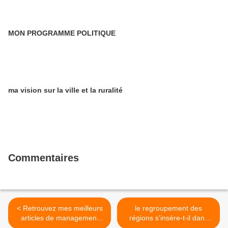
MON PROGRAMME POLITIQUE
ma vision sur la ville et la ruralité
Commentaires
< Retrouvez mes meilleurs
le regroupement des
articles de management
régions s'insère-t-il dans
relayés sur Le Cercle les
une dynamique