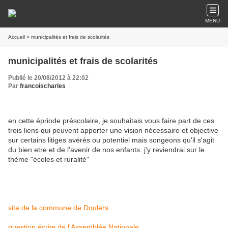
MENU
Accueil
» municipalités et frais de scolarités
municipalités et frais de scolarités
Publié le 20/08/2012 à 22:02
Par
francoischarles
en cette épriode préscolaire, je souhaitais vous faire part de ces
trois liens qui peuvent apporter une vision nécessaire et objective
sur certains litiges avérés ou potentiel mais songeons qu'il s'agit
du bien etre et de l'avenir de nos enfants. j'y reviendrai sur le
thème "écoles et ruralité"
site de la commune de Doulers
question écrite de l'Assemblée Nationale