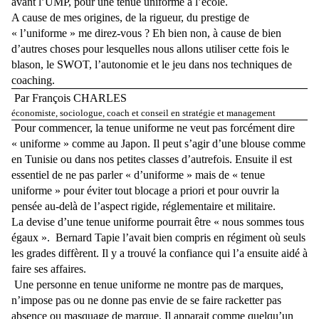
avant l’UMP, pour une tenue uniforme à l’école.
A cause de mes origines, de la rigueur, du prestige de
« l’uniforme » me direz-vous ? Eh bien non, à cause de bien
d’autres choses pour lesquelles nous allons utiliser cette fois le
blason, le SWOT, l’autonomie et le jeu dans nos techniques de
coaching.
Par François CHARLES
économiste, sociologue, coach et conseil en stratégie et management
Pour commencer, la tenue uniforme ne veut pas forcément dire
« uniforme » comme au Japon. Il peut s’agir d’une blouse comme
en Tunisie ou dans nos petites classes d’autrefois. Ensuite il est
essentiel de ne pas parler « d’uniforme » mais de « tenue
uniforme » pour éviter tout blocage a priori et pour ouvrir la
pensée au-delà de l’aspect rigide, réglementaire et militaire.
La devise d’une tenue uniforme pourrait être « nous sommes tous
égaux ».
Bernard Tapie l’avait bien compris en régiment où seuls
les grades diffèrent. Il y a trouvé la confiance qui l’a ensuite aidé à
faire ses affaires.
Une personne en tenue uniforme ne montre pas de marques,
n’impose pas ou ne donne pas envie de se faire racketter pas
absence ou masquage de marque. Il apparait comme quelqu’un