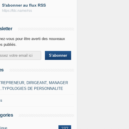
S'abonner au flux RSS
https://fdc.name/rss
letter
ez-vous pour être averti des nouveaux
es publiés.
es
TREPRENEUR, DIRIGEANT, MANAGER
…TYPOLOGIES DE PERSONNALITE
ks
gories
tique
237