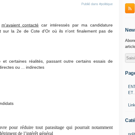
Publié dans
#politique
s
m'avaient contacté
car intéressés par ma candidature
News
 et sur la 2e de Cote d'Or où ils n'ont finalement pas de
Abonn
articl
 certaines réalités, passant outre certains essais de
irectes ou ... indirectes
Pag
EN
ET
andidats
Lin
Caté
uvre pour réduire tout parasitage qui pourrait notamment
détriment de l’intérêt général
poli