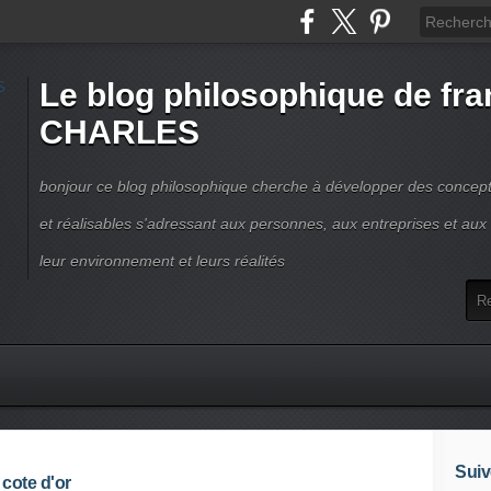
Le blog philosophique de fra
CHARLES
bonjour ce blog philosophique cherche à développer des concepts
et réalisables s'adressant aux personnes, aux entreprises et aux t
leur environnement et leurs réalités
Suiv
 cote d'or