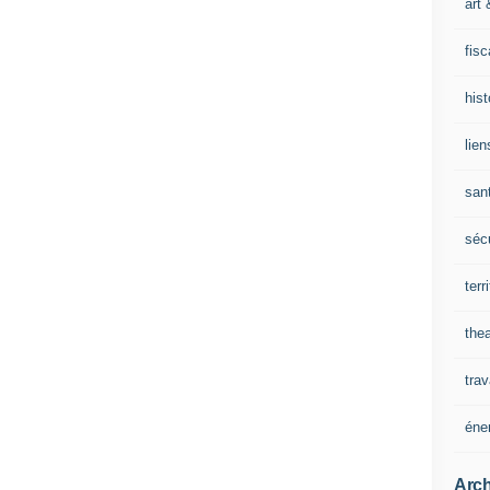
art 
fisc
his
lien
san
sécu
terr
thea
trav
éne
Arch