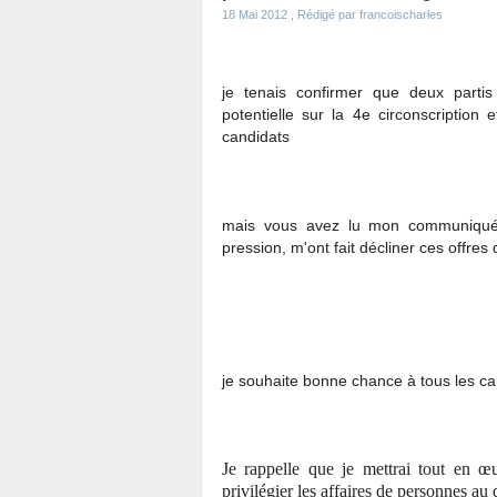
18 Mai 2012
, Rédigé par francoischarles
je tenais confirmer que deux parti
potentielle sur la 4e circonscription
candidats
mais vous avez lu mon communiqué et
pression, m'ont fait décliner ces offres d
je souhaite bonne chance à tous les c
Je rappelle que je mettrai tout en œ
privilégier les affaires de personnes au 