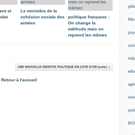
phi
ent et
Le ministère de la
ndat
cohésion sociale des
politique française :
Rêv
armées
On change la
méthode mais on
psy
reprend les mêmes
soci
indu
UNE NOUVELLE IDENTITE POLITIQUE EN COTE D’OR (suite)
edu
Retour à l'accueil
agri
env
just
BI