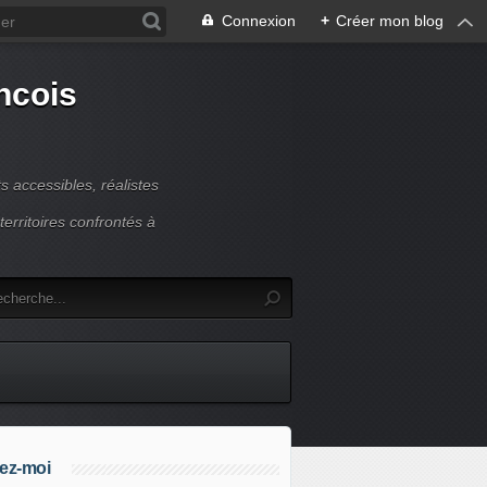
Connexion
+
Créer mon blog
ncois
 accessibles, réalistes
erritoires confrontés à
ez-moi