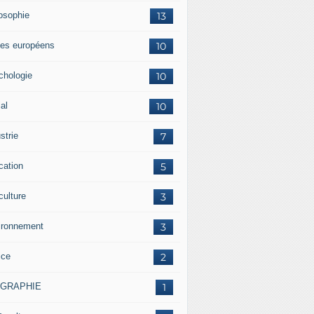
losophie
13
es européens
10
chologie
10
al
10
strie
7
cation
5
culture
3
ironnement
3
ice
2
OGRAPHIE
1