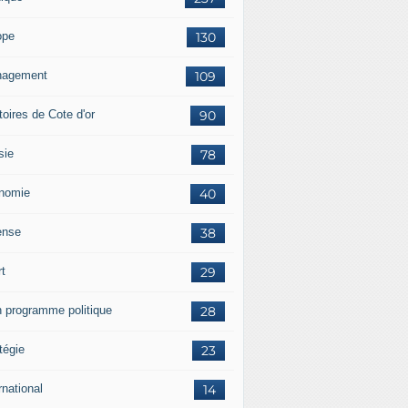
ope
130
agement
109
itoires de Cote d'or
90
sie
78
nomie
40
ense
38
rt
29
 programme politique
28
tégie
23
rnational
14