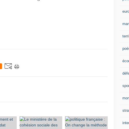
eur
man
terr
poé
éco
déf
spo
mon
stra
inte