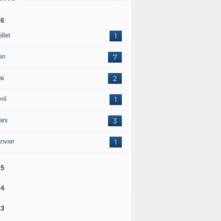
26
illet
1
in
7
ai
2
ril
1
ars
3
nvier
1
25
24
23