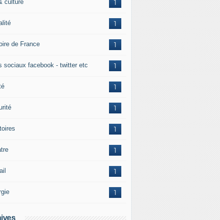
& culture
1
alité
1
toire de France
1
s sociaux facebook - twitter etc
1
té
1
rité
1
itoires
1
tre
1
ail
1
rgie
1
ives