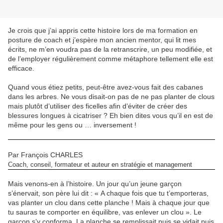
Je crois que j’ai appris cette histoire lors de ma formation en
posture de coach et j’espère mon ancien mentor, qui lit mes
écrits, ne m’en voudra pas de la retranscrire, un peu modifiée, et
de l’employer régulièrement comme métaphore tellement elle est
efficace.
Quand vous étiez petits, peut-être avez-vous fait des cabanes
dans les arbres. Ne vous disait-on pas de ne pas planter de clous
mais plutôt d’utiliser des ficelles afin d’éviter de créer des
blessures longues à cicatriser ? Eh bien dites vous qu’il en est de
même pour les gens ou … inversement !
Par François CHARLES
Coach, conseil, formateur et auteur en stratégie et management
Mais venons-en à l’histoire. Un jour qu’un jeune garçon
s’énervait, son père lui dit : « A chaque fois que tu t’emporteras,
vas planter un clou dans cette planche ! Mais à chaque jour que
tu sauras te comporter en équilibre, vas enlever un clou ». Le
garçon s’y conforma. La planche se remplissait puis se vidait puis