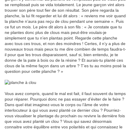
se remplissait puis se vida totalement. Le jeune garçon vint alors
trouver son père tout fier de son résultat. Son père regarda la
planche, la lui fit regarder et lui dit alors : « reviens me voir quand
la planche n’aura pas reçu de clou pendant une semaine ». Puis
ce fut un mois. Le père dit alors à son fils : « Je constate que tu
ne plantes donc plus de clous mais peut-être voulais-je
simplement que tu n’en plantas point. Regarde cette planche
avec tous ces trous, et non des moindres ! Certes, il n’y a plus de
nouveaux trous mais peux tu me dire combien de temps faudra-t-
il pour que les trous disparaissent, sauf si, bien entendu, je te
donne de la pate à bois ou de la résine ? Et aurais-tu planté ces
clous de la même façon dans un arbre ? T’es tu au moins posé la
question pour cette planche ? »
Vous avez compris, quand le mal est fait, il faut souvent du temps
pour réparer. Pourquoi donc ne pas essayer d’éviter de le faire ?
Dans quel état imaginez-vous le corps ou l’âme de votre
interlocuteur à qui vous avez planté ce dernier clou ? Pourriez-
vous visualiser le plantage du prochain ou revivre la dernière fois
que vous avez planté un clou ? Vous qui savez désormais
connaitre votre équilibre entre vos polarités et qui connaissez le